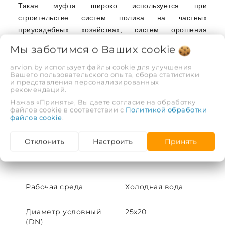
Такая муфта широко используется при
строительстве систем полива на частных
приусадебных хозяйствах, систем орошения
городских газонов, или в сельском хозяйстве.
Мы заботимся о Ваших
cookie
Оптимальна при строительстве фонтанов,
бассейнов.
arvion.by использует файлы cookie для улучшения
Вашего пользовательского опыта, сбора статистики
и представления персонализированных
Муфта компрессионная переходная имеет
рекомендаций.
достаточную прочность и может работать в
Нажав «Принять», Вы даете согласие на обработку
трубопроводах с максимальным рабочим давлением
файлов cookie в соответствии с
Политикой обработки
файлов cookie
.
до 16 атмосфер (PN16). Материал - полипропилен.
Отклонить
Настроить
Принять
ХАРАКТЕРИСТИКИ
Рабочая среда
Холодная вода
Диаметр условный
25х20
(DN)