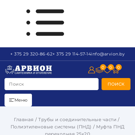
+ 375 29
320-86-62
+ 375 29
114-57-14
info
@arvion.by
0
0
0
Поиск
ПОИСК
Меню
Главная
Трубы и соединительные части
Полиэтиленовые системы (ПНД)
Муфта ПНД
переходная 25х20