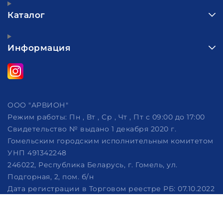
Каталог
Информация
ООО "АРВИОН"
Режим работы:
Пн , Вт , Ср , Чт , Пт c 09:00 до 17:00
Свидетельство № выдано 1 декабря 2020 г.
Гомельским городским исполнительным комитетом
УНП 491342248
246022, Республика Беларусь, г. Гомель, ул.
Подгорная, 2, пом. б/н
Дата регистрации в Торговом реестре РБ: 07.10.2022
Рассмотрение обращений потребителей, телефон
+375 (29) 320-86-62, +375 (29) 114-57-14, email: