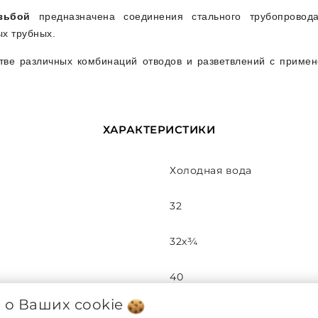
зьбой
предназначена соединения стального трубопровод
ых трубных.
стве различных комбинаций отводов и разветвлений с прим
ХАРАКТЕРИСТИКИ
Холодная вода
32
32х¾
40
я о Ваших
cookie
¾