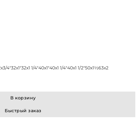
x3/4"
32x1"
32x1 1/4"
40x1"
40x1 1/4"
40x1 1/2"
50х1½
63х2
В корзину
Быстрый заказ