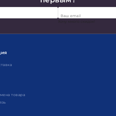
Ваш email
Хочу много скидок!
ция
ставка
амена товара
язь