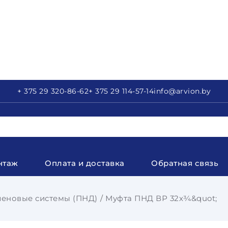
+ 375 29
320-86-62
+ 375 29
114-57-14
info
@arvion.by
нтаж
Оплата и доставка
Обратная связь
еновые системы (ПНД)
Муфта ПНД ВР 32х¾&quot;