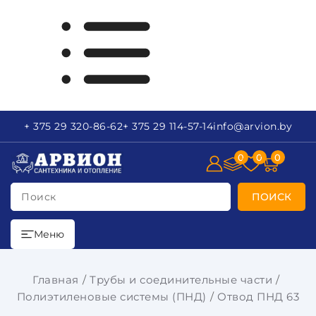
+ 375 29
320-86-62
+ 375 29
114-57-14
info
@arvion.by
0
0
0
Поиск
ПОИСК
Меню
Главная
Трубы и соединительные части
Полиэтиленовые системы (ПНД)
Отвод ПНД 63