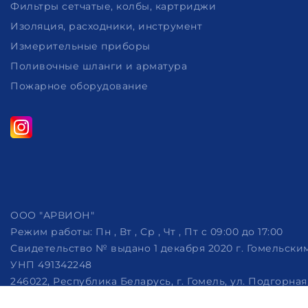
Фильтры сетчатые, колбы, картриджи
Изоляция, расходники, инструмент
Измерительные приборы
Поливочные шланги и арматура
Пожарное оборудование
ООО "АРВИОН"
Режим работы:
Пн , Вт , Ср , Чт , Пт c 09:00 до 17:00
Свидетельство № выдано 1 декабря 2020 г. Гомельск
УНП 491342248
246022, Республика Беларусь, г. Гомель, ул. Подгорная, 
Дата регистрации в Торговом реестре РБ: 07.10.2022