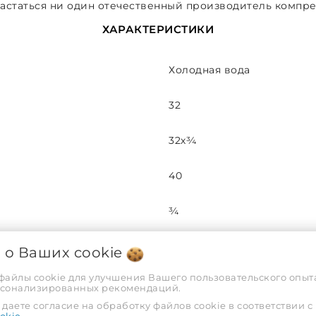
хвастаться ни один отечественный производитель компр
ХАРАКТЕРИСТИКИ
Холодная вода
32
32х¾
40
¾
16
я о Ваших
cookie
 файлы cookie для улучшения Вашего пользовательского опыта
Наружная
рсонализированных рекомендаций.
даете согласие на обработку файлов cookie в соответствии с