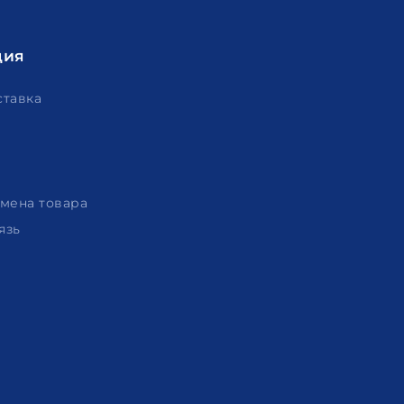
ция
ставка
амена товара
язь