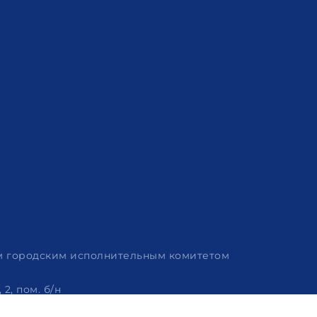
им городским исполнительным комитетом
2, пом. б/н