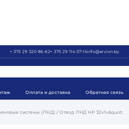
+ 375 29
320-86-62
+ 375 29
114-57-14
info
@arvion.by
нтаж
Оплата и доставка
Обратная связь
еновые системы (ПНД)
Отвод ПНД НР 32х¾&quot;