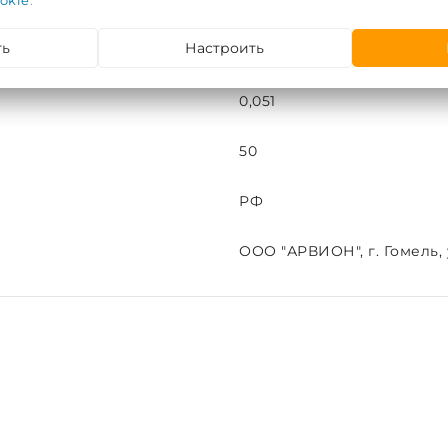
okie
.
10
ть
Настроить
шт
0,051
50
РФ
ООО "АРВИОН", г. Гомель, у