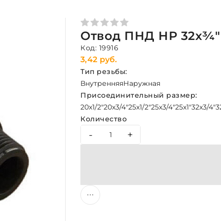
Отвод ПНД НР 32х¾"
Код: 19916
3,42 руб.
Тип резьбы:
Внутренняя
Наружная
Присоединительный размер:
20x1/2"
20x3/4"
25x1/2"
25x3/4"
25x1"
32x3/4"
3
Количество
-
+