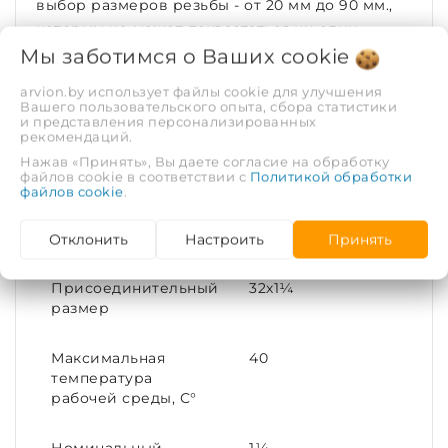
выбор размеров резьбы - от 20 мм до 90 мм.,
которым не может похвастаться ни один
отечественный производитель
Мы заботимся о Ваших
cookie
компрессионных фитингов.
arvion.by использует файлы cookie для улучшения
Вашего пользовательского опыта, сбора статистики
ХАРАКТЕРИСТИКИ
и представления персонализированных
рекомендаций.
Нажав «Принять», Вы даете согласие на обработку
Рабочая среда
Холодная вода
файлов cookie в соответствии с
Политикой обработки
файлов cookie
.
Диаметр условный
32
(DN)
Отклонить
Настроить
Принять
Присоединительный
32х1¼
размер
Максимальная
40
температура
рабочей среды, С°