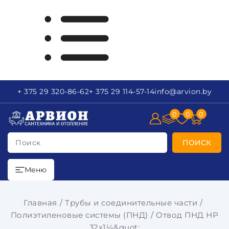
+ 375 29
320-86-62
+ 375 29
114-57-14
info
@arvion.by
0
0
0
Поиск
ПОИСК
Меню
Главная
Трубы и соединительные части
Полиэтиленовые системы (ПНД)
Отвод ПНД НР
32х1¼&quot;