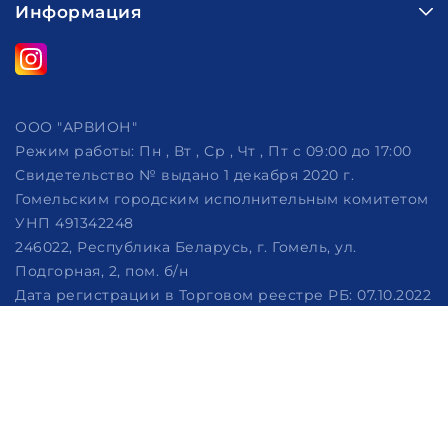
Информация
ООО "АРВИОН"
Режим работы:
Пн , Вт , Ср , Чт , Пт c 09:00 до 17:00
Свидетельство № выдано 1 декабря 2020 г.
Гомельским городским исполнительным комитетом
УНП 491342248
246022, Республика Беларусь, г. Гомель, ул.
Подгорная, 2, пом. б/н
Дата регистрации в Торговом реестре РБ: 07.10.2022
Рассмотрение обращений потребителей, телефон
+375 (29) 320-86-62, +375 (29) 114-57-14, email:
info@arvion.by
Настройка файлов cookie
Создание сайтов beseller