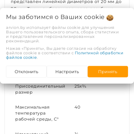
представлен линейкой диаметров от 20 мм до
90 мм. Таким выбором размеров резьбы не
может похвастаться ни один отечественный
Мы заботимся о Ваших
cookie
производитель компрессионных фитингов.
arvion.by использует файлы cookie для улучшения
Вашего пользовательского опыта, сбора статистики
ХАРАКТЕРИСТИКИ
и представления персонализированных
рекомендаций.
Нажав «Принять», Вы даете согласие на обработку
Рабочая среда
Холодная вода
файлов cookie в соответствии с
Политикой обработки
файлов cookie
.
Диаметр условный
25
(DN)
Отклонить
Настроить
Принять
Присоединительный
25х¾
размер
Максимальная
40
температура
рабочей среды, С°