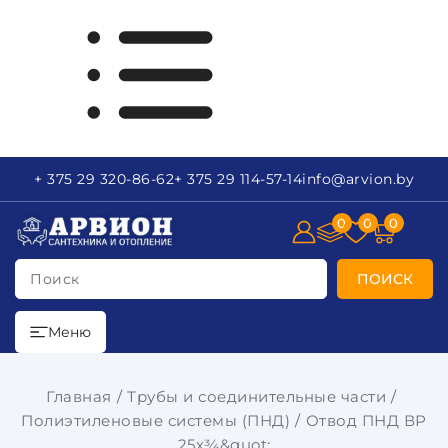
+ 375 29
320-86-62
+ 375 29
114-57-14
info
@arvion.by
0
0
0
Поиск
ПОИСК
Меню
Главная
Трубы и соединительные части
Полиэтиленовые системы (ПНД)
Отвод ПНД ВР
25х¾&quot;