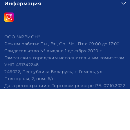
Информация
ООО "АРВИОН"
Режим работы:
Пн , Вт , Ср , Чт , Пт c 09:00 до 17:00
Свидетельство № выдано 1 декабря 2020 г.
Гомельским городским исполнительным комитетом
УНП 491342248
246022, Республика Беларусь, г. Гомель, ул.
Подгорная, 2, пом. б/н
Дата регистрации в Торговом реестре РБ: 07.10.2022
Рассмотрение обращений потребителей, телефон
+375 (29) 320-86-62, +375 (29) 114-57-14, email:
info@arvion.by
Настройка файлов cookie
Создание сайтов beseller