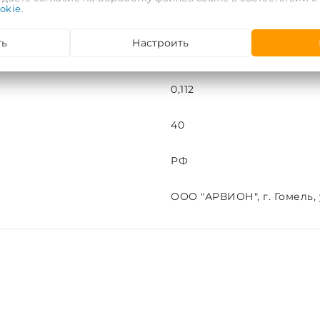
okie
.
10
ть
Настроить
шт
0,112
40
РФ
ООО "АРВИОН", г. Гомель, у