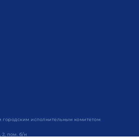
им городским исполнительным комитетом
2, пом. б/н