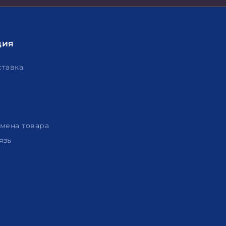
ция
ставка
амена товара
язь