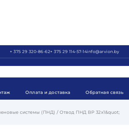
+ 375 29
320-86-62
+ 375 29
114-57-14
info
@arvion.by
нтаж
Оплата и доставка
Обратная связь
еновые системы (ПНД)
Отвод ПНД ВР 32х1&quot;