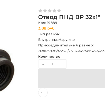
Отвод ПНД ВР 32х1"
Код: 19889
3,88 руб.
Тип резьбы:
Внутренняя
Наружная
Присоединительный размер:
20x1/2"
20x3/4"
25x1/2"
25x3/4"
25x1"
32x3/4"
3
Количество
-
+