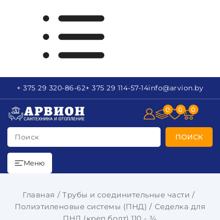
+ 375 29
320-86-62
+ 375 29
114-57-14
info
@arvion.by
0
0
0
Поиск
ПОИСК
Меню
Главная
Трубы и соединительные части
Полиэтиленовые системы (ПНД)
Седелка для
ПНД (креп.болт) 110 - ¾