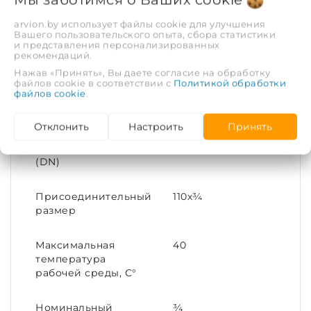
Седелки хорошо зарекомендовали себя, как
элементы быстрой врезки, а так же как
arvion.by использует файлы cookie для улучшения
герметичные резьбовые отводы,
Вашего пользовательского опыта, сбора статистики
и представления персонализированных
устанавливаемые без разрезания трубы.
рекомендаций.
Нажав «Принять», Вы даете согласие на обработку
ХАРАКТЕРИСТИКИ
файлов cookie в соответствии с
Политикой обработки
файлов cookie
.
Рабочая среда
Холодная вода
Отклонить
Настроить
Принять
Диаметр условный
110
(DN)
Присоединительный
110х¾
размер
Максимальная
40
температура
рабочей среды, С°
Номинальный
¾