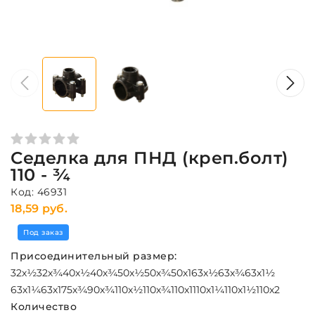
Седелка для ПНД (креп.болт)
110 - ¾
Код: 46931
18,59 руб.
Под заказ
Присоединительный размер:
32х½
32х¾
40х½
40х¾
50х½
50х¾
50х1
63х½
63х¾
63х1½
63х1¼
63х1
75х¾
90х¾
110х½
110х¾
110х1
110х1¼
110х1½
110х2
Количество