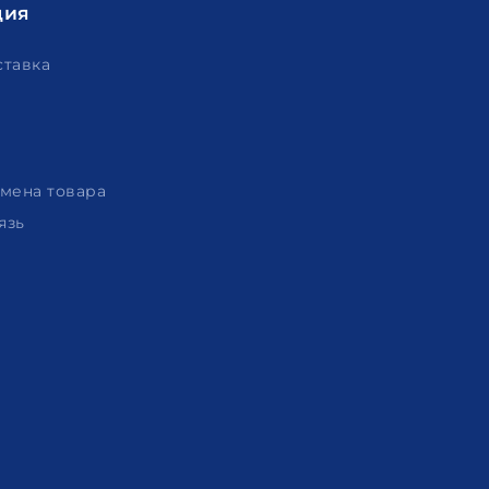
ция
ставка
амена товара
язь