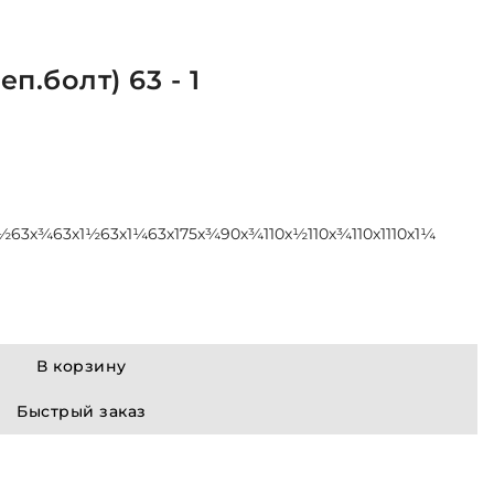
п.болт) 63 - 1
х½
63х¾
63х1½
63х1¼
63х1
75х¾
90х¾
110х½
110х¾
110х1
110х1¼
В корзину
Быстрый заказ