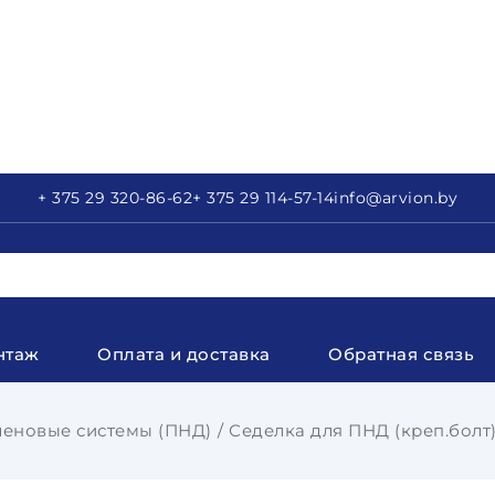
+ 375 29
320-86-62
+ 375 29
114-57-14
info
@arvion.by
нтаж
Оплата и доставка
Обратная связь
еновые системы (ПНД)
Седелка для ПНД (креп.болт) 