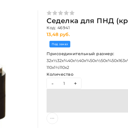
Седелка для ПНД (кре
Код: 46941
13,48 руб.
Под заказ
Присоединительный размер:
32х½
32х¾
40х½
40х¾
50х½
50х¾
50х1
63
110х1½
110х2
Количество
-
+