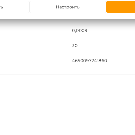
шт
ть
Настроить
0,244
0,0009
30
4650097241860