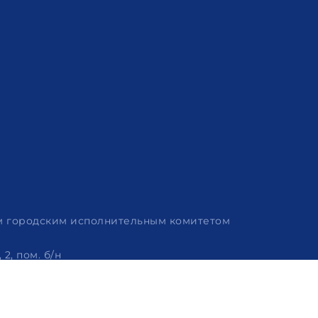
им городским исполнительным комитетом
2, пом. б/н
 320-86-62, +375 (29) 114-57-14, email: info@arvion.by