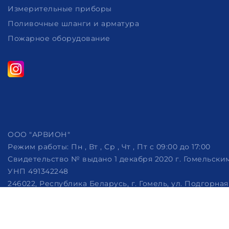
Измерительные приборы
Поливочные шланги и арматура
Пожарное оборудование
ООО "АРВИОН"
Режим работы:
Пн , Вт , Ср , Чт , Пт c 09:00 до 17:00
Свидетельство № выдано 1 декабря 2020 г. Гомельск
УНП 491342248
246022, Республика Беларусь, г. Гомель, ул. Подгорная, 
Дата регистрации в Торговом реестре РБ: 07.10.2022
Рассмотрение обращений потребителей, телефон +375 (29)