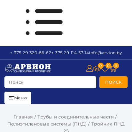
+ 375 29
320-86-62
+ 375 29
114-57-14
info
@arvion.by
0
0
0
Поиск
ПОИСК
Меню
Главная
Трубы и соединительные части
Полиэтиленовые системы (ПНД)
Тройник ПНД
25