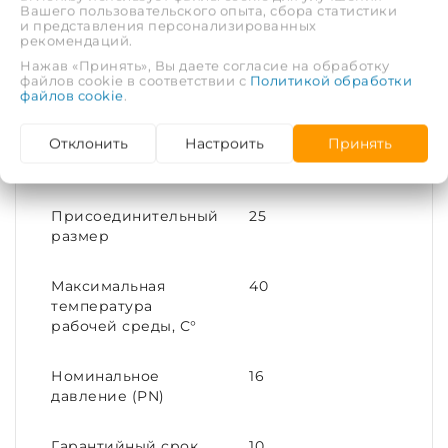
полипропилен.
Вашего пользовательского опыта, сбора статистики
и представления персонализированных
ХАРАКТЕРИСТИКИ
рекомендаций.
Нажав «Принять», Вы даете согласие на обработку
файлов cookie в соответствии с
Политикой обработки
файлов cookie
.
Рабочая среда
Холодная вода
Отклонить
Настроить
Принять
Диаметр условный
25
(DN)
Присоединительный
25
размер
Максимальная
40
температура
рабочей среды, С°
Номинальное
16
давление (PN)
Гарантийный срок,
10