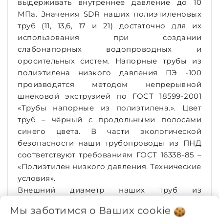
выдерживать внутреннее давление до 10
МПа. Значения SDR наших полиэтиленовых
труб (11, 13,6, 17 и 21) достаточно для их
использования при создании
слабонапорных водопроводных и
оросительных систем. Напорные трубы из
полиэтилена низкого давления ПЭ -100
производятся методом непрерывной
шнековой экструзией по ГОСТ 18599-2001
«Трубы напорные из полиэтилена.». Цвет
труб – чёрный с продольными полосами
синего цвета. В части экологической
безопасности наши трубопроводы из ПНД
соответствуют требованиям ГОСТ 16338-85 –
«Полиэтилен низкого давления. Технические
условия».
Внешний диаметр наших труб из
полиэтилена для воды 20, 25, 32, 40, 50 и 63
Мы заботимся о Ваших
cookie
мм. Каждая труба имеет специальную