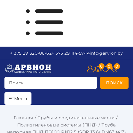
+ 375 29
320-86-62
+ 375 29
114-57-14
info
@arvion.by
0
0
0
Поиск
ПОИСК
Меню
Главная
Трубы и соединительные части
Полиэтиленовые системы (ПНД)
Труба
напорная ПНД ПЭ100 PN12,5 (SDR 13.6) DN63 (4.7)