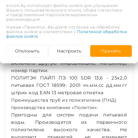
разметку с метками через 1 метр, так же
arvion.by использует файлы cookie для улучшения
Вашего пользовательского опыта, сбора статистики
информацию о ее назначении - для
и представления персонализированных
питьевой воды.
рекомендаций.
Маркировка включает последовательно:
Нажав «Принять», Вы даете согласие на обработку
файлов cookie в соответствии с
Политикой обработки
наименование предприятия-изготовителя и/
файлов cookie
.
или товарный знак, условное обозначение
трубы без слова «труба», месяц и год
Отклонить
Настроить
Принять
изготовления. В маркировку допускается
включать другую информацию, например,
номер партии.
ПОЛИТЭК ПАЙП ПЭ 100 SDR 13,6 - 25х2,0
питьевая ГОСТ 18599- 2001 чч.мм.сс дд.мм.гг
штрих-код EAN 13 метровая отметка
Преимущества труб из полиэтилена (ПНД)
производства компании «Политэк»:
Пригодны для систем подачи питьевой
воды. Производятся из первичного
полиэтилена высокого качества. Не
выделяют примесей, не изменяют