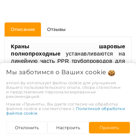
Описание
Отзывы
Краны шаровые
полнопроходные
устанавливаются на
линейную часть PPR трубопроводов для
перекрытия проходящего потока воды.
Мы заботимся о Ваших
cookie
Выпускаются диаметрами 20 мм, 25 мм,
32 мм, 40 мм, 50 мм и 63 мм. Цвет -
arvion.by использует файлы cookie для улучшения
Вашего пользовательского опыта, сбора статистики
белый. Материал корпуса -
и представления персонализированных
рекомендаций.
полипропилен. Закладные детали -
Нажав «Принять», Вы даете согласие на обработку
латунь. Краны шаровые полнопроходные
файлов cookie в соответствии с
Политикой обработки
используются при максимальной
файлов cookie
.
температуре перекачиваемой воды - 80ºС
(кратковременная - 90ºС). Гарантия 10
Отклонить
Настроить
Принять
лет. Срок службы - не менее 50 лет.