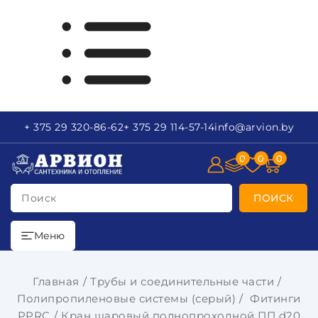
+ 375 29
320-86-62
+ 375 29
114-57-14
info
@arvion.by
0
0
0
Поиск
ПОИСК
Меню
Главная
Трубы и соединительные части
Полипропиленовые системы (серый)
Фитинги
PPRC
Кран шаровый полнопроходной ПП d20