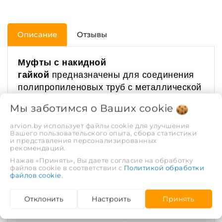
Описание
Отзывы
Муфты с накидной
гайкой
предназначены для соединения
полипропиленовых труб с металлической
трубой или резьбовым фитингом.
Мы заботимся о Ваших
cookie
Выпускаются диаметрами 20 мм х1/2, 20
мм х3/4,
25 мм х1/2 и 25 мм х3/4. Длина
arvion.by использует файлы cookie для улучшения
Вашего пользовательского опыта, сбора статистики
муфты от 44 до 49 мм (в зависимости от
и представления персонализированных
рекомендаций.
диаметра). Применяется при
Нажав «Принять», Вы даете согласие на обработку
максимальной температуре
файлов cookie в соответствии с
Политикой обработки
перекачиваемой воды - 80ºС
файлов cookie
.
(кратковременная - 95ºС). Гарантия 10
лет. Срок службы - не менее 50 лет.
Отклонить
Настроить
Принять
ХАРАКТЕРИСТИКИ