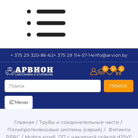
+ 375 29
320-86-62
+ 375 29
114-57-14
info
@arvion.by
0
0
0
Поиск
ПОИСК
Меню
Главная
Трубы и соединительные части
Полипропиленовые системы (серый)
Фитинги
PPRC
Муфта комб. ПП с накидной гайкой d25х1"