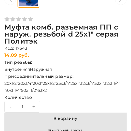
Муфта комб. разъемная ПП с
наруж. резьбой d 25х1" серая
Политэк
Код: 17543
14,09 руб.
Тип резьбы:
Внутренняя
Наружная
Присоединительный размер:
20x1/2"
20х3/4"
20x1"
25x1/2"
25х3/4"
25x1"
32x3/4"
32x1"
32x1 1/4"
40x1 1/4"
50x1 1/2"
63x2"
Количество
-
+
В корзину
Быстрый заказ