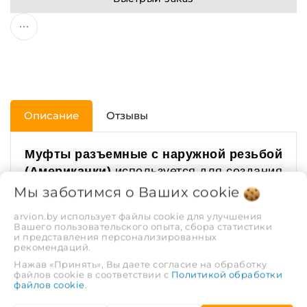
Описание
Отзывы
Муфты разъемные с наружной резьбой
(Американки)
используется для создания
разъемного соединения между трубой и
Мы заботимся о Ваших
cookie
резьбовым фитингом. Выпускаются для
arvion.by использует файлы cookie для улучшения
труб PPR диаметром 20 мм, 25 мм, 32 мм,
Вашего пользовательского опыта, сбора статистики
и представления персонализированных
40 мм, 50 мм и 63 мм. Длина муфты от
рекомендаций.
48.5 мм до 55 мм (зависит от
Нажав «Принять», Вы даете согласие на обработку
диаметра).
Закладные детали - латунь.
файлов cookie в соответствии с
Политикой обработки
файлов cookie
.
Муфты Американка с наружной резьбой