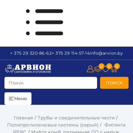
+ 375 29
320-86-62
+ 375 29
114-57-14
info
@arvion.by
0
0
0
Поиск
ПОИСК
Меню
Главная
Трубы и соединительные части
Полипропиленовые системы (серый)
Фитинги
PPRC
Муфта комб. разъемная ПП с наруж.