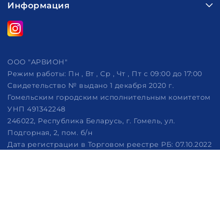
Информация
ООО "АРВИОН"
Режим работы:
Пн , Вт , Ср , Чт , Пт c 09:00 до 17:00
Свидетельство № выдано 1 декабря 2020 г.
Гомельским городским исполнительным комитетом
УНП 491342248
246022, Республика Беларусь, г. Гомель, ул.
Подгорная, 2, пом. б/н
Дата регистрации в Торговом реестре РБ: 07.10.2022
Рассмотрение обращений потребителей, телефон
+375 (29) 320-86-62, +375 (29) 114-57-14, email:
info@arvion.by
Настройка файлов cookie
Создание сайтов beseller