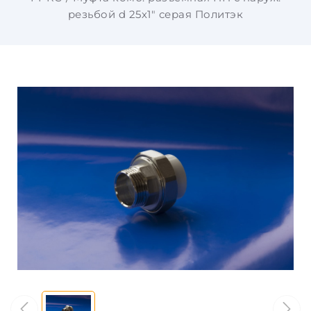
резьбой d 25х1" серая Политэк