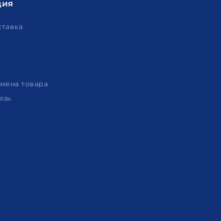
ция
ставка
амена товара
язь