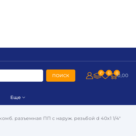
0
0
0
0,00
ПОИСК
Еще
комб. разъемная ПП с наруж. резьбой d 40х1 1/4"