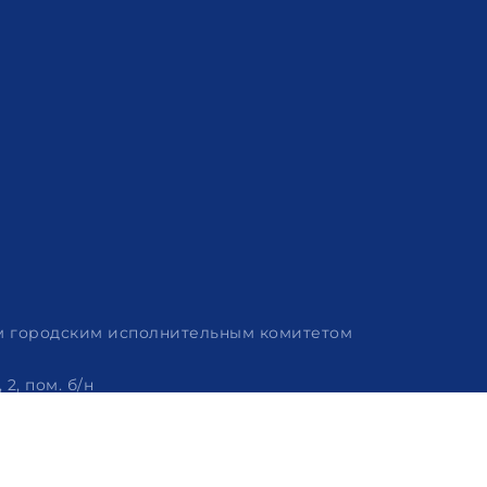
им городским исполнительным комитетом
2, пом. б/н
 320-86-62, +375 (29) 114-57-14, email: info@arvion.by