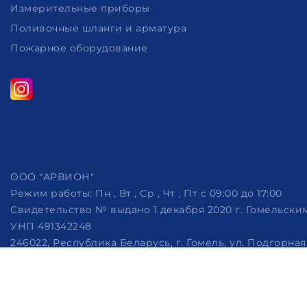
Измерительные приборы
Поливочные шланги и арматура
Пожарное оборудование
ООО "АРВИОН"
Режим работы:
Пн , Вт , Ср , Чт , Пт c 09:00 до 17:00
Свидетельство № выдано 1 декабря 2020 г. Гомельск
УНП 491342248
246022, Республика Беларусь, г. Гомель, ул. Подгорная, 
Дата регистрации в Торговом реестре РБ: 07.10.2022
Рассмотрение обращений потребителей, телефон +375 (29)
Настройка файлов cookie