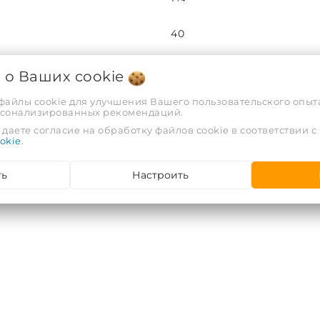
40
10
я о Ваших
cookie
 файлы cookie для улучшения Вашего пользовательского опыта
РФ
рсонализированных рекомендаций.
даете согласие на обработку файлов cookie в соответствии с
okie
.
ООО "АРВИОН", г. Гомель, у
ть
Настроить