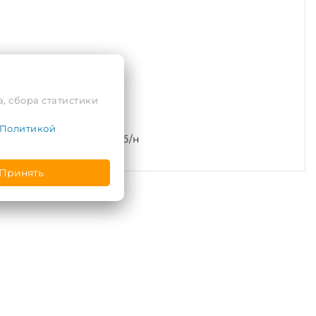
, сбора статистики
Политикой
л. Подгорная, 2, пом. б/н
Принять