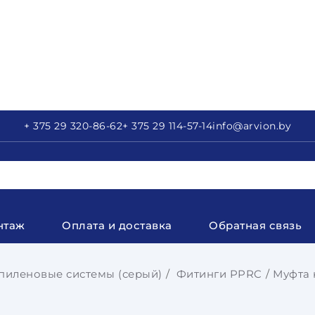
+ 375 29
320-86-62
+ 375 29
114-57-14
info
@arvion.by
нтаж
Оплата и доставка
Обратная связь
иленовые системы (серый)
Фитинги PPRC
Муфта 