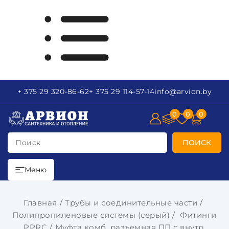
+ 375 29
320-86-62
+ 375 29
114-57-14
info
@arvion.by
0
0
0
Поиск
ПОИСК
Меню
Главная
Трубы и соединительные части
Полипропиленовые системы (серый)
Фитинги
PPRC
Муфта комб. разъемная ПП с внутр.