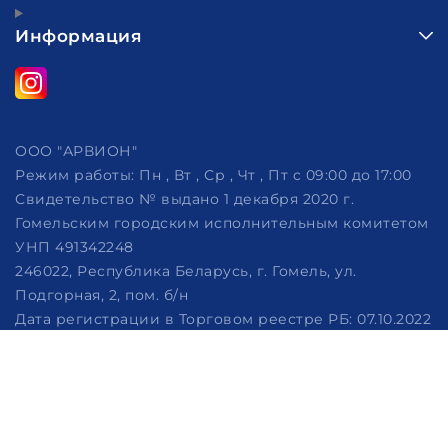
Информация
ООО "АРВИОН"
Режим работы:
Пн , Вт , Ср , Чт , Пт c 09:00 до 17:00
Свидетельство № выдано 1 декабря 2020 г.
Гомельским городским исполнительным комитетом
УНП 491342248
246022, Республика Беларусь, г. Гомель, ул.
Подгорная, 2, пом. б/н
Дата регистрации в Торговом реестре РБ: 07.10.2022
Рассмотрение обращений потребителей, телефон
+375 (29) 320-86-62, +375 (29) 114-57-14, email:
info@arvion.by
Настройка файлов cookie