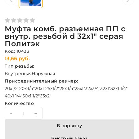
Муфта комб. разъемная ПП с
внутр. резьбой d 32х1" серая
Политэк
Код: 10433
13,66 руб.
Тип резьбы:
Внутренняя
Наружная
Присоединительный размер:
20x1/2"
20х3/4"
20x1"
25x1/2"
25х3/4"
25x1"
32x3/4"
32x1"
32x1 1/4"
40x1 1/4"
50x1 1/2"
63x2"
Количество
-
+
В корзину
Быстрый заказ