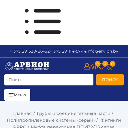
+ 375 29
320-86-62
+ 375 29
114-57-14
info
@arvion.by
0
0
0
Поиск
ПОИСК
Меню
Главная
Трубы и соединительные части
Полипропиленовые системы (серый)
Фитинги
PPRC
Муфта переходная ПП d32/25 серая