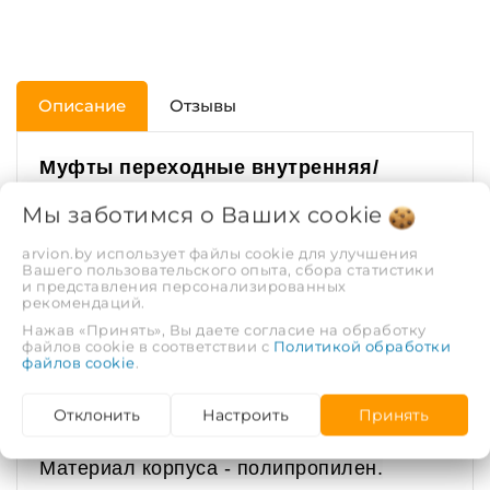
Описание
Отзывы
Муфты переходные внутренняя/
наружная
используются для соединения
Мы заботимся о Ваших
cookie
с фитингом большего диаметра.
Выпускаются диаметрами 25/20 мм, 32/20
arvion.by использует файлы cookie для улучшения
Вашего пользовательского опыта, сбора статистики
мм, 32/25 мм, 40/20 мм, 40/25 мм, 40/32
и представления персонализированных
мм, 50/40 мм, 63/20 мм, 63/25 мм, 63/40
рекомендаций.
мм и 63/50 мм. Длина муфты от 14.5 до
Нажав «Принять», Вы даете согласие на обработку
файлов cookie в соответствии с
Политикой обработки
34 мм. Применяется при максимальной
файлов cookie
.
температуре перекачиваемой воды - 80ºС
(кратковременная - 95ºС). Гарантия 10
Отклонить
Настроить
Принять
лет. Срок службы - не менее 50 лет.
Материал корпуса - полипропилен.