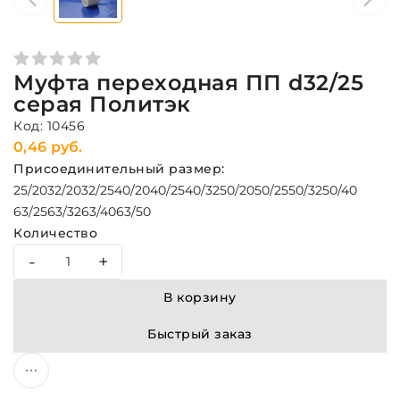
Муфта переходная ПП d32/25
серая Политэк
Код: 10456
0,46 руб.
Присоединительный размер:
25/20
32/20
32/25
40/20
40/25
40/32
50/20
50/25
50/32
50/40
63/25
63/32
63/40
63/50
Количество
-
+
В корзину
Быстрый заказ