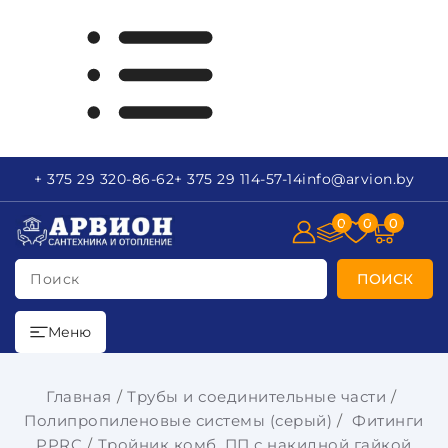
+ 375 29
320-86-62
+ 375 29
114-57-14
info
@arvion.by
0
0
0
Поиск
ПОИСК
Меню
Главная
Трубы и соединительные части
Полипропиленовые системы (серый)
Фитинги
PPRC
Тройник комб. ПП с накидной гайкой