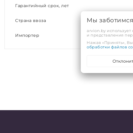
Гарантийный срок, лет
Мы заботимс
Страна ввоза
arvion.by использует
и представления пе
Импортер
Нажав «Принять», Вы 
обработки файлов co
Отклони