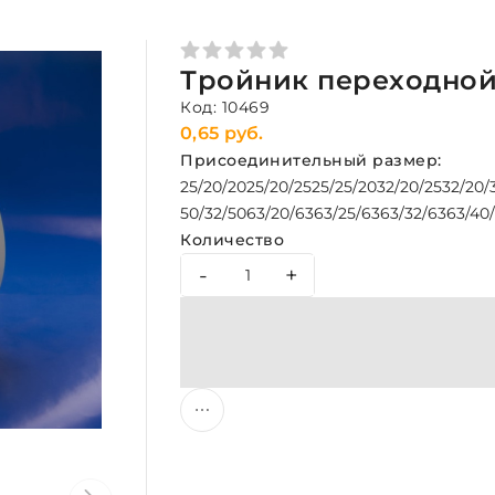
Тройник переходной
Код: 10469
0,65 руб.
Присоединительный размер:
25/20/20
25/20/25
25/25/20
32/20/25
32/20/
50/32/50
63/20/63
63/25/63
63/32/63
63/40
Количество
-
+