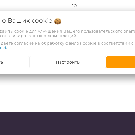
10
я о Ваших
cookie
РФ
 файлы cookie для улучшения Вашего пользовательского опыта
рсонализированных рекомендаций.
ООО "АРВИОН", г. Гомель, у
даете согласие на обработку файлов cookie в соответствии с
okie
.
ть
Настроить