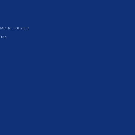
амена товара
язь