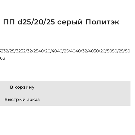
 ПП d25/20/25 серый Политэк
32
32/25/32
32/32/25
40/20/40
40/25/40
40/32/40
50/20/50
50/25/50
/63
В корзину
Быстрый заказ