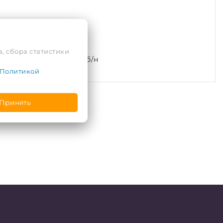
, сбора статистики
л. Подгорная, 2, пом. б/н
Политикой
Принять