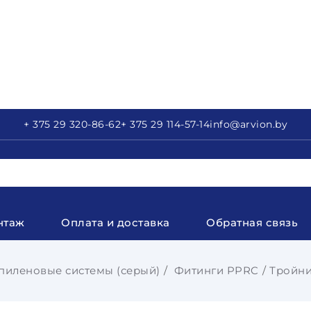
+ 375 29
320-86-62
+ 375 29
114-57-14
info
@arvion.by
нтаж
Оплата и доставка
Обратная связь
иленовые системы (серый)
Фитинги PPRC
Тройни