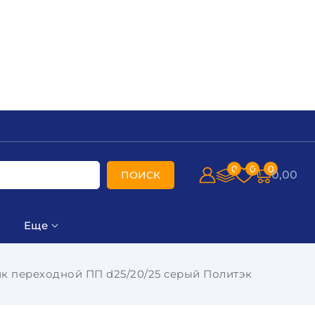
0
0
0
0,00
ПОИСК
Еще
к переходной ПП d25/20/25 серый Политэк