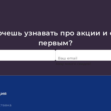
чешь узнавать про акции и
первым?
Ваш email
Хочу много скидок!
ция
ставка