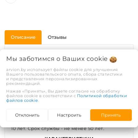
Описание
Отзывы
Тройники переходные предназначены для
Мы заботимся о Ваших
cookie
подключения к трубопроводу PPR ответвления
(ответвлений) меньшего диаметра. В
arvion.by использует файлы cookie для улучшения
Вашего пользовательского опыта, сбора статистики
различных вариантах переход осуществляется
и представления персонализированных
рекомендаций.
с 25 мм на 20 мм, с 32 мм на 20/25 мм, с 40 мм
Нажав «Принять», Вы даете согласие на обработку
на 20/25/32 мм, с 50 мм на 20/25/32/40 мм, с 63
файлов cookie в соответствии с
Политикой обработки
мм на 20/25/32/40/50 мм. Длина тройника
файлов cookie
.
переходного от 56 до 75 мм. Применяется при
максимальной температуре перекачиваемой
Отклонить
Настроить
Принять
воды - 80ºС (кратковременная - 95ºС). Гарантия
10 лет. Срок службы - не менее 50 лет.