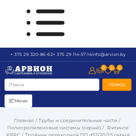
+ 375 29
320-86-62
+ 375 29
114-57-14
info
@arvion.by
0
0
0
Поиск
ПОИСК
Меню
Главная
Трубы и соединительные части
Полипропиленовые системы (серый)
Фитинги
PPRC
Тройник переходной ПП d32/20/25 серый