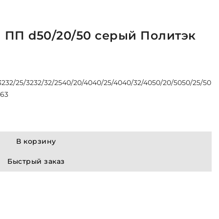
 ПП d50/20/50 серый Политэк
32
32/25/32
32/32/25
40/20/40
40/25/40
40/32/40
50/20/50
50/25/50
/63
В корзину
Быстрый заказ