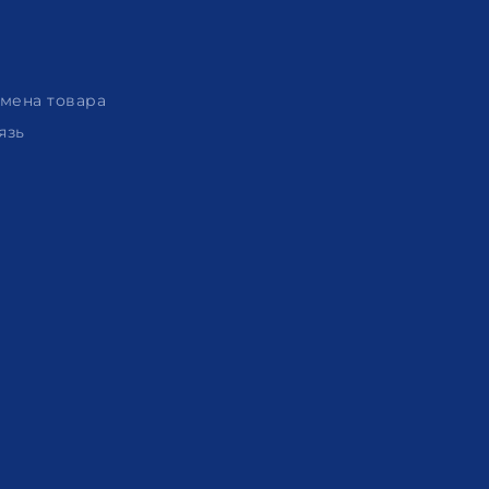
амена товара
язь