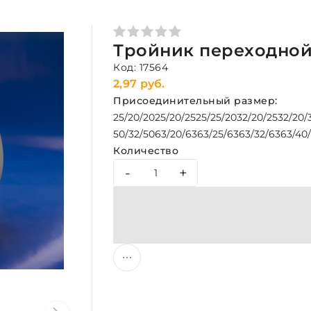
Тройник переходной
Код: 17564
2,97 руб.
Присоединительный размер:
25/20/20
25/20/25
25/25/20
32/20/25
32/20/
50/32/50
63/20/63
63/25/63
63/32/63
63/40
Количество
-
+