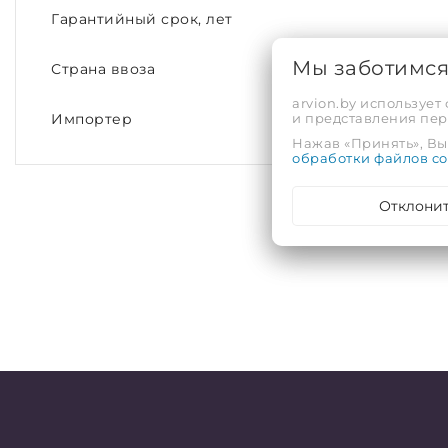
Гарантийный срок, лет
Мы заботимс
Страна ввоза
arvion.by использует
и представления пе
Импортер
Нажав «Принять», Вы 
обработки файлов co
Отклони