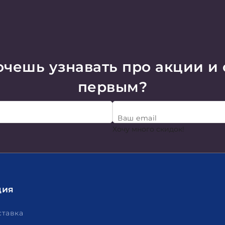
чешь узнавать про акции и
первым?
Ваш email
Хочу много скидок!
ция
ставка