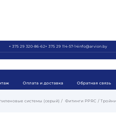
+ 375 29
320-86-62
+ 375 29
114-57-14
info
@arvion.by
нтаж
Оплата и доставка
Обратная связь
иленовые системы (серый)
Фитинги PPRC
Тройни