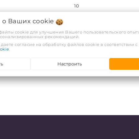
10
я о Ваших
cookie
РФ
 файлы cookie для улучшения Вашего пользовательского опыта
рсонализированных рекомендаций.
ООО "АРВИОН", г. Гомель, у
даете согласие на обработку файлов cookie в соответствии с
okie
.
ть
Настроить