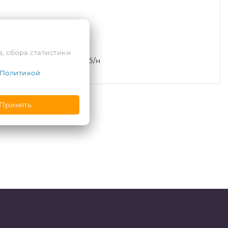
, сбора статистики
л. Подгорная, 2, пом. б/н
Политикой
Принять