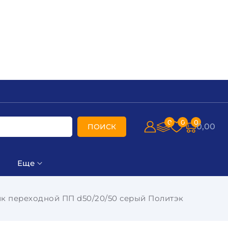
0
0
0
0,00
ПОИСК
Еще
к переходной ПП d50/20/50 серый Политэк