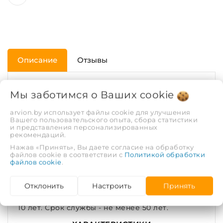
Описание
Отзывы
Тройники переходные предназначены для
Мы заботимся о Ваших
cookie
подключения к трубопроводу PPR ответвления
(ответвлений) меньшего диаметра. В
arvion.by использует файлы cookie для улучшения
Вашего пользовательского опыта, сбора статистики
различных вариантах переход осуществляется
и представления персонализированных
рекомендаций.
с 25 мм на 20 мм, с 32 мм на 20/25 мм, с 40 мм
Нажав «Принять», Вы даете согласие на обработку
на 20/25/32 мм, с 50 мм на 20/25/32/40 мм, с 63
файлов cookie в соответствии с
Политикой обработки
мм на 20/25/32/40/50 мм. Длина тройника
файлов cookie
.
переходного от 56 до 75 мм. Применяется при
максимальной температуре перекачиваемой
Отклонить
Настроить
Принять
воды - 80ºС (кратковременная - 95ºС). Гарантия
10 лет. Срок службы - не менее 50 лет.