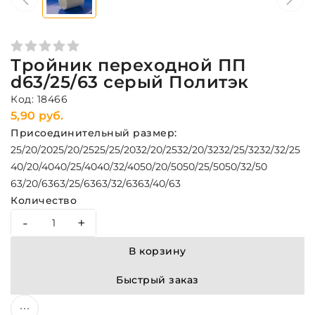
Тройник переходной ПП
d63/25/63 серый Политэк
Код: 18466
5,90 руб.
Присоединительный размер:
25/20/20
25/20/25
25/25/20
32/20/25
32/20/32
32/25/32
32/32/25
40/20/40
40/25/40
40/32/40
50/20/50
50/25/50
50/32/50
63/20/63
63/25/63
63/32/63
63/40/63
Количество
-
+
В корзину
Быстрый заказ