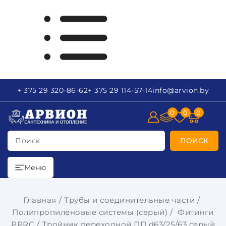
+ 375 29
320-86-62
+ 375 29
114-57-14
info
@arvion.by
0
0
0
Поиск
ПОИСК
Меню
Главная
Трубы и соединительные части
Полипропиленовые системы (серый)
Фитинги
PPRC
Тройник переходной ПП d63/25/63 серый