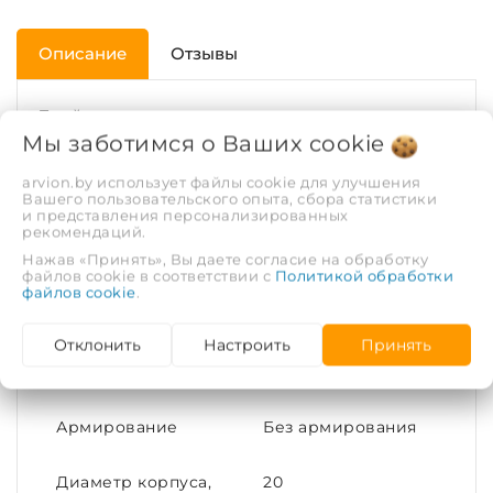
Описание
Отзывы
Тройники предназначены для подключения к
Мы заботимся о Ваших
cookie
трубопроводу PPR диаметром 20 мм, 25 мм, 32
мм, 40 мм, 50 мм и 63 мм дополнительного
arvion.by использует файлы cookie для улучшения
ответвления с равным диаметром под углом
Вашего пользовательского опыта, сбора статистики
и представления персонализированных
90о. Длина тройника - от 25.5 мм до 60.0 мм (в
рекомендаций.
зависимости от диаметра). Применяется при
Нажав «Принять», Вы даете согласие на обработку
максимальной температуре перекачиваемой
файлов cookie в соответствии с
Политикой обработки
файлов cookie
.
воды - 80ºС (кратковременная - 95ºС). Гарантия
10 лет. Срок службы - не менее 50 лет.
Отклонить
Настроить
Принять
ХАРАКТЕРИСТИКИ
Армирование
Без армирования
Диаметр корпуса,
20