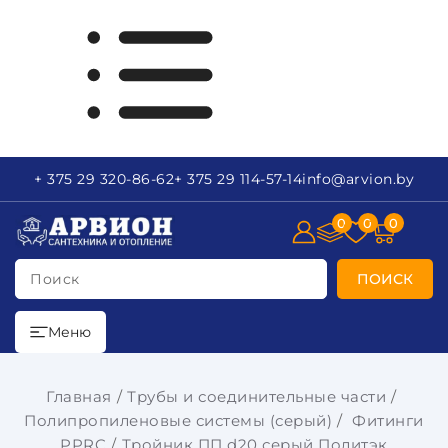
+ 375 29
320-86-62
+ 375 29
114-57-14
info
@arvion.by
0
0
0
Поиск
ПОИСК
Меню
Главная
Трубы и соединительные части
Полипропиленовые системы (серый)
Фитинги
PPRC
Тройник ПП d20 серый Политэк