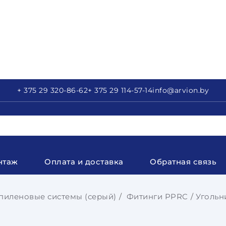
+ 375 29
320-86-62
+ 375 29
114-57-14
info
@arvion.by
нтаж
Оплата и доставка
Обратная связь
иленовые системы (серый)
Фитинги PPRC
Угольн