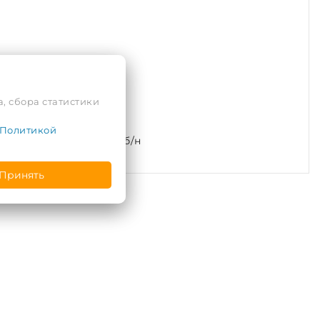
, сбора статистики
Политикой
л. Подгорная, 2, пом. б/н
Принять