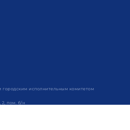
им городским исполнительным комитетом
2, пом. б/н
 320-86-62, +375 (29) 114-57-14, email: info@arvion.by