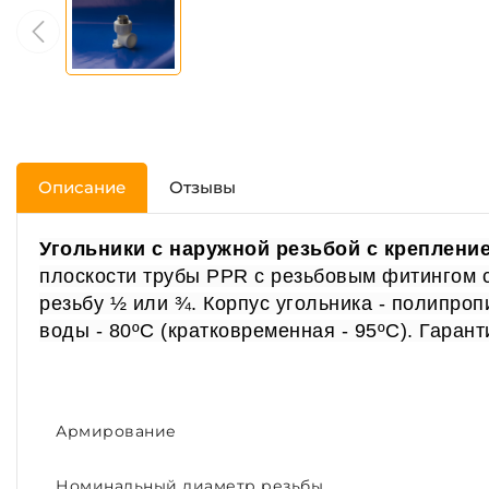
Описание
Отзывы
Угольники с наружной резьбой с креплени
плоскости трубы PPR с резьбовым фитингом с 
резьбу ½ или ¾. Корпус угольника - полипроп
воды - 80ºС (кратковременная - 95ºС). Гарант
Армирование
Номинальный диаметр резьбы