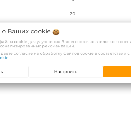
20
10
я о Ваших
cookie
 файлы cookie для улучшения Вашего пользовательского опыта
РФ
рсонализированных рекомендаций.
даете согласие на обработку файлов cookie в соответствии с
okie
.
ООО "АРВИОН", г. Гомель, у
ть
Настроить