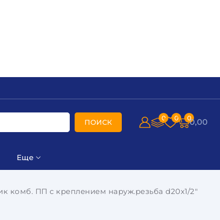
0
0
0
0,00
ПОИСК
Еще
ик комб. ПП с креплением наруж.резьба d20х1/2"