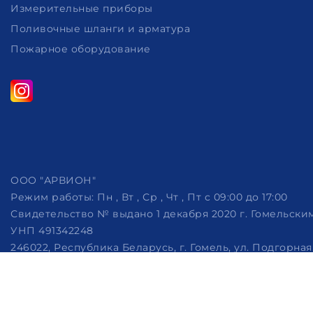
Измерительные приборы
Поливочные шланги и арматура
Пожарное оборудование
ООО "АРВИОН"
Режим работы:
Пн , Вт , Ср , Чт , Пт c 09:00 до 17:00
Свидетельство № выдано 1 декабря 2020 г. Гомельск
УНП 491342248
246022, Республика Беларусь, г. Гомель, ул. Подгорная, 
Дата регистрации в Торговом реестре РБ: 07.10.2022
Рассмотрение обращений потребителей, телефон +375 (29)
Настройка файлов cookie