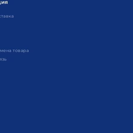
ция
ставка
амена товара
язь