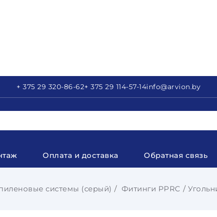
+ 375 29
320-86-62
+ 375 29
114-57-14
info
@arvion.by
нтаж
Оплата и доставка
Обратная связь
иленовые системы (серый)
Фитинги PPRC
Угольн