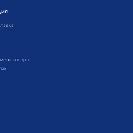
ция
ставка
амена товара
язь