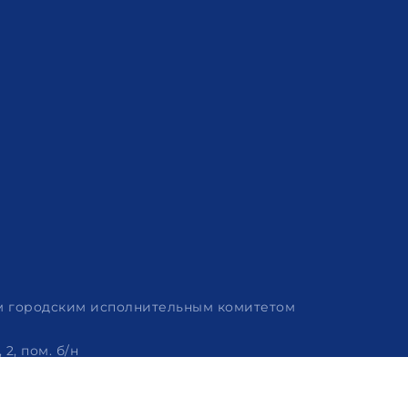
им городским исполнительным комитетом
2, пом. б/н
 320-86-62, +375 (29) 114-57-14, email: info@arvion.by