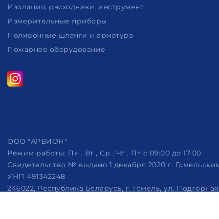
Изоляция, расходники, инструмент
Измерительные приборы
Поливочные шланги и арматура
Пожарное оборудование
ООО "АРВИОН"
Режим работы:
Пн , Вт , Ср , Чт , Пт c 09:00 до 17:00
Свидетельство № выдано 1 декабря 2020 г. Гомельск
УНП 491342248
246022, Республика Беларусь, г. Гомель, ул. Подгорная, 
Дата регистрации в Торговом реестре РБ: 07.10.2022
Рассмотрение обращений потребителей, телефон +375 (29)