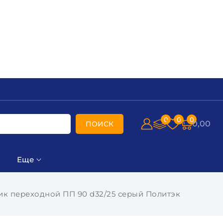
0
0
0
0,00
ПОИСК
Еще
ик переходной ПП 90 d32/25 серый Политэк