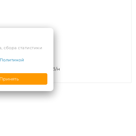
, сбора статистики
Политикой
л. Подгорная, 2, пом. б/н
Принять