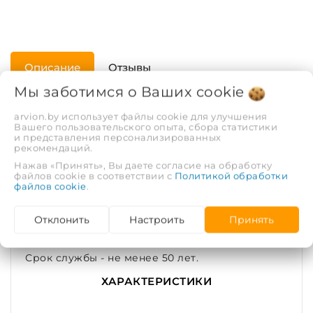
Описание
Отзывы
Мы заботимся о Ваших
cookie
Отводы применяются для изменения
arvion.by использует файлы cookie для улучшения
направления полипропиленовой (PPR) трубы
Вашего пользовательского опыта, сбора статистики
и представления персонализированных
на угол 45° или на угол 90° без изменения ее
рекомендаций.
диаметра. Выпускаются диаметром 20 мм, 25
Нажав «Принять», Вы даете согласие на обработку
мм, 32 мм, 40 мм, 50 мм и 63 мм. Материал -
файлов cookie в соответствии с
Политикой обработки
файлов cookie
.
полипропилен. Цвет - белый. Применяется
при максимальной температуре
Отклонить
Настроить
Принять
перекачиваемой воды - 80ºС
(кратковременная - 95ºС). Гарантия 10 лет.
Срок службы - не менее 50 лет.
ХАРАКТЕРИСТИКИ