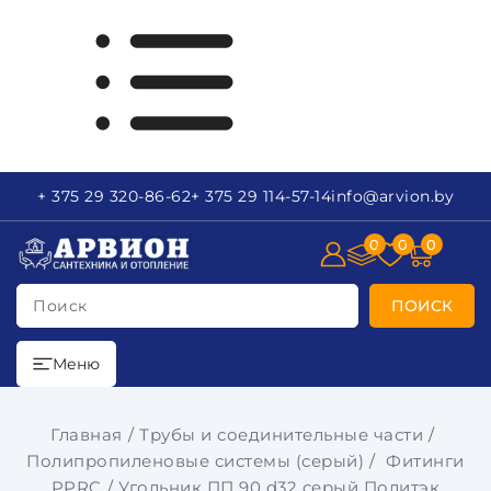
+ 375 29
320-86-62
+ 375 29
114-57-14
info
@arvion.by
0
0
0
Поиск
ПОИСК
Меню
Главная
Трубы и соединительные части
Полипропиленовые системы (серый)
Фитинги
PPRC
Угольник ПП 90 d32 серый Политэк