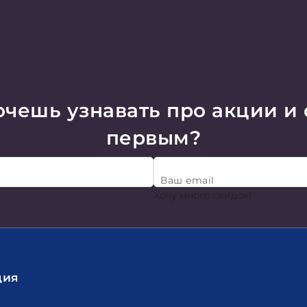
чешь узнавать про акции и
первым?
Ваш email
Хочу много скидок!
ция