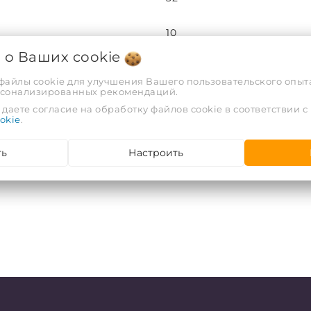
10
я о Ваших
cookie
РФ
 файлы cookie для улучшения Вашего пользовательского опыта
рсонализированных рекомендаций.
ООО "АРВИОН", г. Гомель, у
даете согласие на обработку файлов cookie в соответствии с
okie
.
ть
Настроить