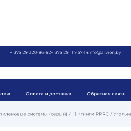
+ 375 29
320-86-62
+ 375 29
114-57-14
info
@arvion.by
нтаж
Оплата и доставка
Обратная связь
иленовые системы (серый)
Фитинги PPRC
Угольн