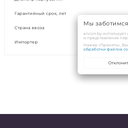
Гарантийный срок, лет
Мы заботимс
Страна ввоза
arvion.by использует
и представления пе
Импортер
Нажав «Принять», Вы 
обработки файлов co
Отклони