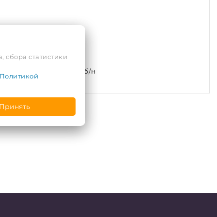
, сбора статистики
л. Подгорная, 2, пом. б/н
Политикой
Принять