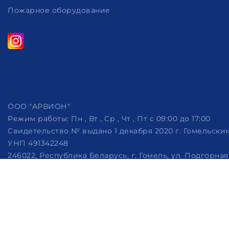
Пожарное оборудование
ООО "АРВИОН"
Режим работы:
Пн , Вт , Ср , Чт , Пт c 09:00 до 17:00
Свидетельство № выдано 1 декабря 2020 г. Гомельск
УНП 491342248
246022, Республика Беларусь, г. Гомель, ул. Подгорная, 
Дата регистрации в Торговом реестре РБ: 07.10.2022
Рассмотрение обращений потребителей, телефон +375 (29)
Настройка файлов cookie