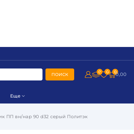
0
0
0
0,00
ПОИСК
Еще
ик ПП вн/нар 90 d32 серый Политэк