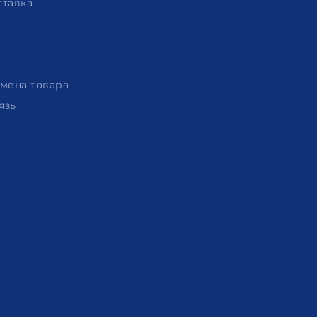
ставка
амена товара
язь