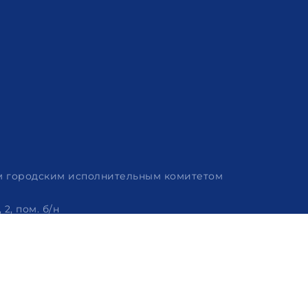
им городским исполнительным комитетом
2, пом. б/н
 320-86-62, +375 (29) 114-57-14, email: info@arvion.by