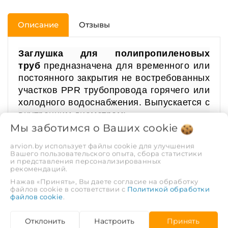
Описание
Отзывы
Заглушка
для полипропиленовых
труб
предназначена для временного или
постоянного закрытия не востребованных
участков PPR трубопровода горячего или
холодного водоснабжения. Выпускается с
внутренним диаметром:
Мы заботимся о Ваших
cookie
20 мм (длина 24 мм);
arvion.by использует файлы cookie для улучшения
25 мм (длина 27 мм);
Вашего пользовательского опыта, сбора статистики
и представления персонализированных
32 мм (длина 31 мм);
рекомендаций.
40 мм (длина 37 мм);
Нажав «Принять», Вы даете согласие на обработку
50 мм (длина 43.5 мм);
файлов cookie в соответствии с
Политикой обработки
файлов cookie
.
63 мм (длина 51 мм).
Отклонить
Настроить
Принять
​Материал - полипропилен. Заглушка