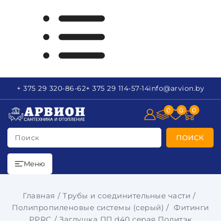
+ 375 29
320-86-62
+ 375 29
114-57-14
info
@arvion.by
0
0
0
Поиск
ПОИСК
Меню
Главная
Трубы и соединительные части
Полипропиленовые системы (серый)
Фитинги
PPRC
Заглушка ПП d40 серая Политэк