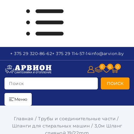
+ 375 29
320-86-62
+ 375 29
114-57-14
info
@arvion.by
0
0
0
Поиск
ПОИСК
Меню
Главная
Трубы и соединительные части
Шланги для стиральных машин
3,0м Шланг
сливной 19/22mm