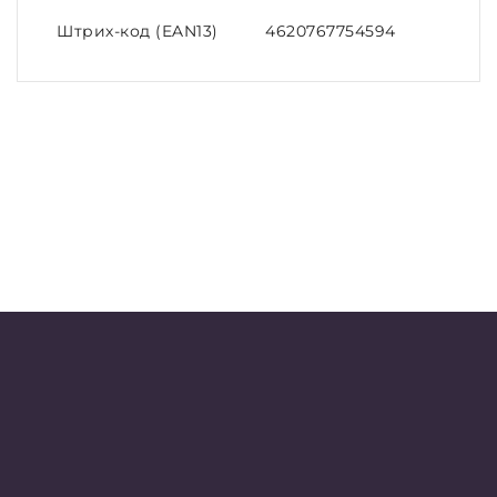
Штрих-код (EAN13)
4620767754594