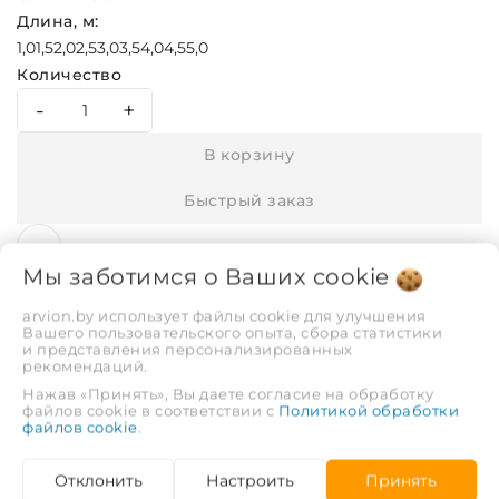
Длина, м:
1,0
1,5
2,0
2,5
3,0
3,5
4,0
4,5
5,0
Количество
-
+
В корзину
Быстрый заказ
Мы заботимся о Ваших
cookie
arvion.by использует файлы cookie для улучшения
Вашего пользовательского опыта, сбора статистики
и представления персонализированных
рекомендаций.
Описание
Отзывы
Нажав «Принять», Вы даете согласие на обработку
файлов cookie в соответствии с
Политикой обработки
файлов cookie
.
ХАРАКТЕРИСТИКИ
Отклонить
Настроить
Принять