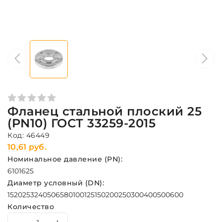
Фланец стальной плоский 25
(PN10) ГОСТ 33259-2015
Код: 46449
10,61 руб.
Номинальное давление (PN):
6
10
16
25
Диаметр условный (DN):
15
20
25
32
40
50
65
80
100
125
150
200
250
300
400
500
600
Количество