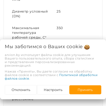
Диаметр условный
25
(DN)
Максимальная
350
температура
рабочей среды, С°
Мы заботимся о Ваших
cookie
Номинальный
25
диаметр (DN)
arvion.by использует файлы cookie для улучшения
Вашего пользовательского опыта, сбора статистики
и представления персонализированных
рекомендаций.
Материал корпуса
Сталь
Нажав «Принять», Вы даете согласие на обработку
файлов cookie в соответствии с
Политикой обработки
Номинальное
10
файлов cookie
.
давление (PN)
Отклонить
Настроить
Принять
Межцентровое
85
расстояние