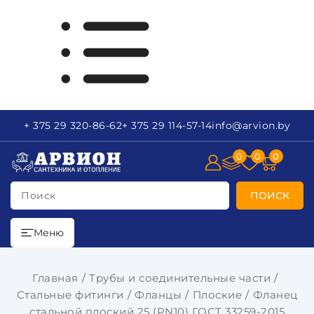
+ 375 29
320-86-62
+ 375 29
114-57-14
info
@arvion.by
0
0
0
Поиск
ПОИСК
Меню
Главная
Трубы и соединительные части
Стальные фитинги
Фланцы
Плоские
Фланец
стальной плоский 25 (PN10) ГОСТ 33259-2015