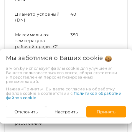
Диаметр условный
40
(DN)
Максимальная
350
температура
рабочей среды, С°
Мы заботимся о Ваших
cookie
Номинальный
40
диаметр (DN)
arvion.by использует файлы cookie для улучшения
Вашего пользовательского опыта, сбора статистики
и представления персонализированных
рекомендаций.
Материал корпуса
Сталь
Нажав «Принять», Вы даете согласие на обработку
файлов cookie в соответствии с
Политикой обработки
Номинальное
16
файлов cookie
.
давление (PN)
Отклонить
Настроить
Принять
Межцентровое
110
расстояние