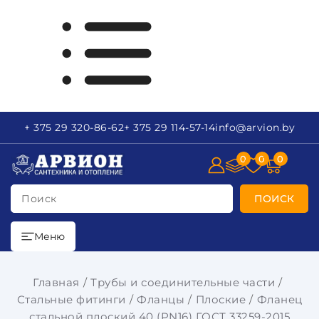
+ 375 29
320-86-62
+ 375 29
114-57-14
info
@arvion.by
0
0
0
Поиск
ПОИСК
Меню
Главная
Трубы и соединительные части
Стальные фитинги
Фланцы
Плоские
Фланец
стальной плоский 40 (PN16) ГОСТ 33259-2015