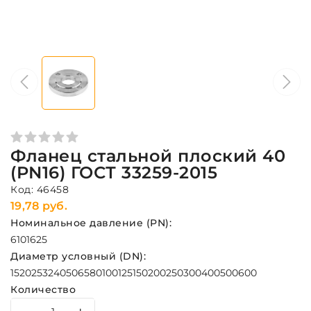
Фланец стальной плоский 40
(PN16) ГОСТ 33259-2015
Код: 46458
19,78 руб.
Номинальное давление (PN):
6
10
16
25
Диаметр условный (DN):
15
20
25
32
40
50
65
80
100
125
150
200
250
300
400
500
600
Количество