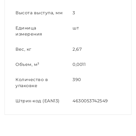
Высота выступа, мм
3
Единица
шт
измерения
Вес, кг
2,67
Объем, м³
0,0011
Количество в
390
упаковке
Штрих-код (EAN13)
4630053742549