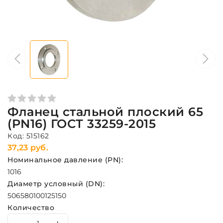
Фланец стальной плоский 65
(PN16) ГОСТ 33259-2015
Код: 515162
37,23 руб.
Номинальное давление (PN):
10
16
Диаметр условный (DN):
50
65
80
100
125
150
Количество