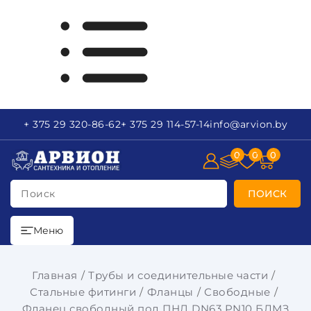
+ 375 29
320-86-62
+ 375 29
114-57-14
info
@arvion.by
0
0
0
Поиск
ПОИСК
Меню
Главная
Трубы и соединительные части
Стальные фитинги
Фланцы
Свободные
Фланец свободный под ПНД DN63 PN10 БЛМЗ