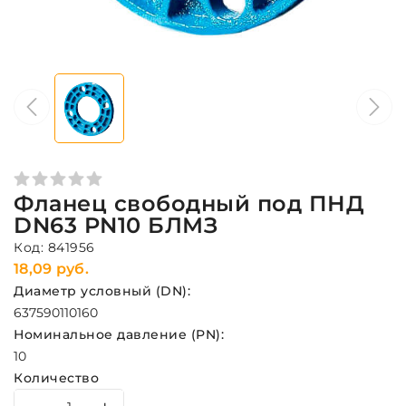
Фланец свободный под ПНД
DN63 PN10 БЛМЗ
Код: 841956
18,09 руб.
Диаметр условный (DN):
63
75
90
110
160
Номинальное давление (PN):
10
Количество