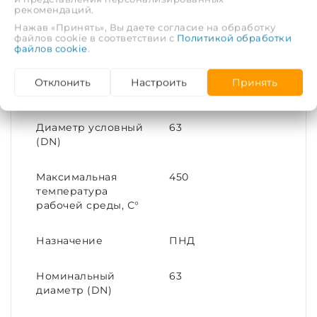
Рабочая среда
Вода, пар
рекомендаций.
Нажав «Принять», Вы даете согласие на обработку
файлов cookie в соответствии с
Политикой обработки
Рабочее давление,
1
файлов cookie
.
МПа
Отклонить
Настроить
Принять
Тип соединения
Стяжной
Диаметр условный
63
(DN)
Максимальная
450
температура
рабочей среды, С°
Назначение
ПНД
Номинальный
63
диаметр (DN)