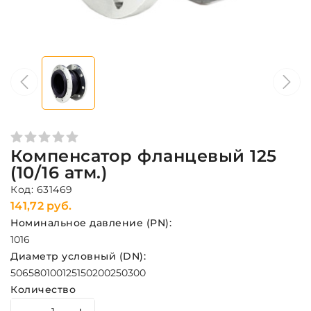
Компенсатор фланцевый 125
(10/16 атм.)
Код: 631469
141,72 руб.
Номинальное давление (PN):
10
16
Диаметр условный (DN):
50
65
80
100
125
150
200
250
300
Количество