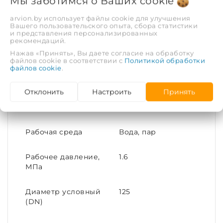
Мы заботимся о Ваших
cookie
защиты армированного каркаса от воздействия
внешних факторов (солнечных лучей или
arvion.by использует файлы cookie для улучшения
Вашего пользовательского опыта, сбора статистики
осадков).
и представления персонализированных
рекомендаций.
Присоединительными элементами резинового
Нажав «Принять», Вы даете согласие на обработку
файлов cookie в соответствии с
Политикой обработки
компенсатора или гибкой вставки является стальные
файлов cookie
.
фланцы. Отверстия фланца соответствуют ГОСТу
12815-80.
Отклонить
Настроить
Принять
ХАРАКТЕРИСТИКИ
Рабочая среда
Вода, пар
Рабочее давление,
1.6
МПа
Диаметр условный
125
(DN)