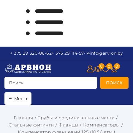
+ 375 29
320-86-62
+ 375 29
114-57-14
info
@arvion.by
0
0
0
Поиск
ПОИСК
Меню
Главная
Трубы и соединительные части
Стальные фитинги
Фланцы
Компенсаторы
Компенсатор фланцевый 125 (10/16 атм.)