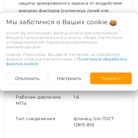
защиты армированного каркаса от воздействия
внешних факторов (солнечных лучей или
осадков).
Мы заботимся о Ваших
cookie
Присоединительными элементами резинового
arvion.by использует файлы cookie для улучшения
Вашего пользовательского опыта, сбора статистики
компенсатора или гибкой вставки является стальные
и представления персонализированных
фланцы. Отверстия фланца соответствуют ГОСТу
рекомендаций.
12815-80.
Нажав «Принять», Вы даете согласие на обработку
файлов cookie в соответствии с
Политикой обработки
файлов cookie
.
ХАРАКТЕРИСТИКИ
Отклонить
Настроить
Принять
Рабочая среда
Вода, пар
Рабочее давление,
1.6
МПа
Тип соединения
фланец (по ГОСТ
12815-80)