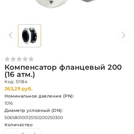
Компенсатор фланцевый 200
(16 атм.)
Код: 51184
263,29 руб.
Номинальное давление (PN):
10
16
Диаметр условный (DN):
50
65
80
100
125
150
200
250
300
Количество