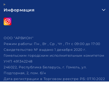
Информация
ООО "АРВИОН"
Режим работы:
Пн , Вт , Ср , Чт , Пт c 09:00 до 17:00
Свидетельство № выдано 1 декабря 2020 г.
Гомельским городским исполнительным комитетом
УНП 491342248
246022, Республика Беларусь, г. Гомель, ул.
Подгорная, 2, пом. б/н
Дата регистрации в Торговом реестре РБ: 07.10.2022
Рассмотрение обращений потребителей, телефон
+375 (29) 320-86-62, +375 (29) 114-57-14, email:
info@arvion.by
Настройка файлов cookie