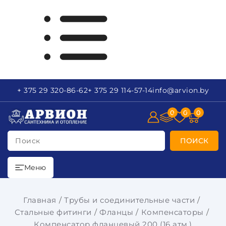
+ 375 29
320-86-62
+ 375 29
114-57-14
info
@arvion.by
0
0
0
Поиск
ПОИСК
Меню
Главная
Трубы и соединительные части
Стальные фитинги
Фланцы
Компенсаторы
Компенсатор фланцевый 200 (16 атм.)