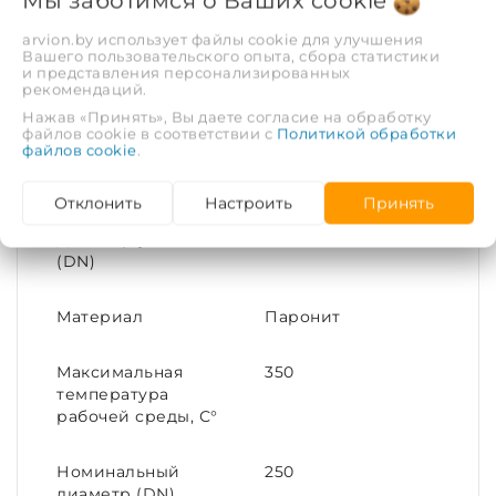
Мы заботимся о Ваших
cookie
среды использования.
arvion.by использует файлы cookie для улучшения
ХАРАКТЕРИСТИКИ
Вашего пользовательского опыта, сбора статистики
и представления персонализированных
рекомендаций.
Рабочая среда
Вода, пар
Нажав «Принять», Вы даете согласие на обработку
файлов cookie в соответствии с
Политикой обработки
файлов cookie
.
Рабочее давление,
1.6
МПа
Отклонить
Настроить
Принять
Диаметр условный
250
(DN)
Материал
Паронит
Максимальная
350
температура
рабочей среды, С°
Номинальный
250
диаметр (DN)