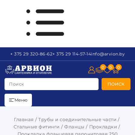
+ 375 29
320-86-62
+ 375 29
114-57-14
info
@arvion.by
0
0
0
Поиск
ПОИСК
Меню
Главная
Трубы и соединительные части
Стальные фитинги
Фланцы
Прокладки
Прокладка фланцевая паронитовая 250