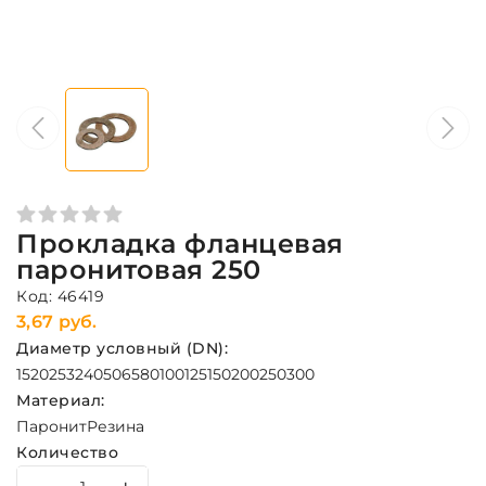
Прокладка фланцевая
паронитовая 250
Код: 46419
3,67 руб.
Диаметр условный (DN):
15
20
25
32
40
50
65
80
100
125
150
200
250
300
Материал:
Паронит
Резина
Количество