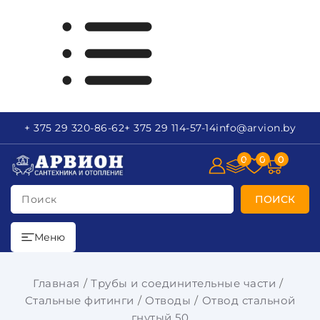
+ 375 29
320-86-62
+ 375 29
114-57-14
info
@arvion.by
0
0
0
Поиск
ПОИСК
Меню
Главная
Трубы и соединительные части
Стальные фитинги
Отводы
Отвод стальной
гнутый 50