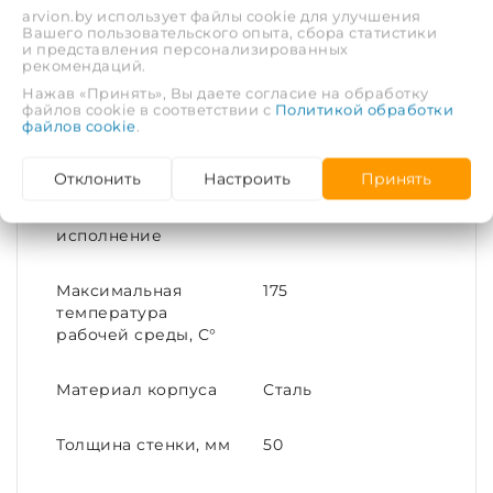
arvion.by использует файлы cookie для улучшения
Покрытие
Без покрытия
Вашего пользовательского опыта, сбора статистики
и представления персонализированных
рекомендаций.
Тип соединения
Под приварку
Нажав «Принять», Вы даете согласие на обработку
файлов cookie в соответствии с
Политикой обработки
файлов cookie
.
Диаметр условный
50
(DN)
Отклонить
Настроить
Принять
Конструктивное
Под приварку
исполнение
Максимальная
175
температура
рабочей среды, С°
Материал корпуса
Сталь
Толщина стенки, мм
50