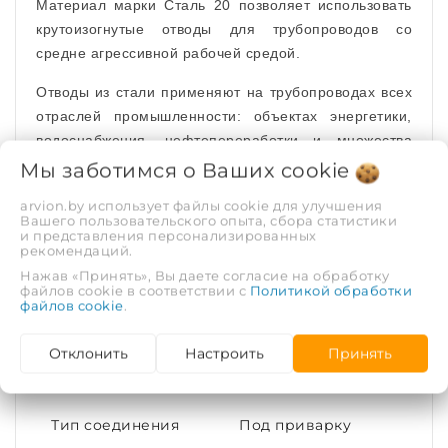
Материал марки Сталь 20 позволяет использовать
крутоизогнутые отводы для трубопроводов со
средне агрессивной рабочей средой.
Отводы из стали применяют на трубопроводах всех
отраслей промышленности: объектах энергетики,
водоснабжения, нефтепереработки и множества
других отраслей.
Мы заботимся о Ваших
cookie
ХАРАКТЕРИСТИКИ
arvion.by использует файлы cookie для улучшения
Вашего пользовательского опыта, сбора статистики
и представления персонализированных
рекомендаций.
Рабочая среда
Вода | Пар | Газ
Нажав «Принять», Вы даете согласие на обработку
файлов cookie в соответствии с
Политикой обработки
файлов cookie
Рабочее давление,
.
4
МПа
Отклонить
Настроить
Принять
Покрытие
Без покрытия
Тип соединения
Под приварку