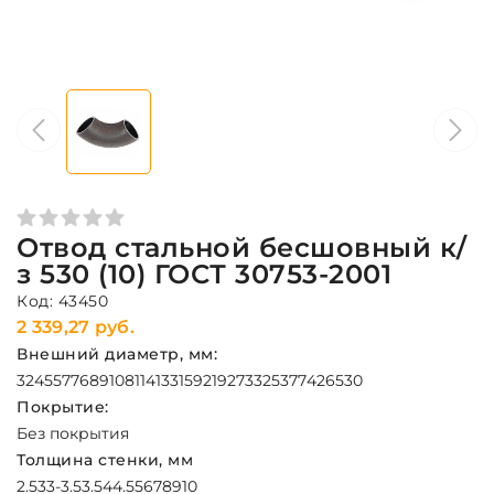
Отвод стальной бесшовный к/
з 530 (10) ГОСТ 30753-2001
Код: 43450
2 339,27 руб.
Внешний диаметр, мм:
32
45
57
76
89
108
114
133
159
219
273
325
377
426
530
Покрытие:
Без покрытия
Толщина стенки, мм
2.5
3
3-3.5
3.5
4
4.5
5
6
7
8
9
10