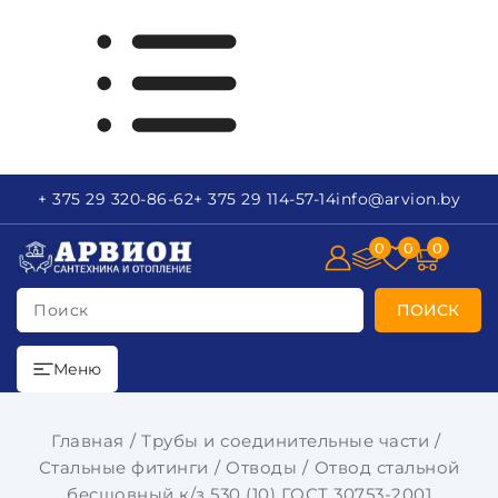
+ 375 29
320-86-62
+ 375 29
114-57-14
info
@arvion.by
0
0
0
Поиск
ПОИСК
Меню
Главная
Трубы и соединительные части
Стальные фитинги
Отводы
Отвод стальной
бесшовный к/з 530 (10) ГОСТ 30753-2001