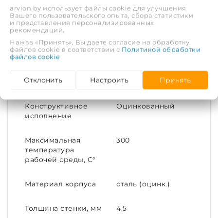
arvion.by использует файлы cookie для улучшения
Вашего пользовательского опыта, сбора статистики
и представления персонализированных
Покрытие
Цинкование
рекомендаций.
Нажав «Принять», Вы даете согласие на обработку
Тип соединения
Под приварку
файлов cookie в соответствии с
Политикой обработки
файлов cookie
.
Диаметр условный
150
Отклонить
Настроить
Принять
(DN)
Конструктивное
Оцинкованный
исполнение
Максимальная
300
температура
рабочей среды, С°
Материал корпуса
сталь (оцинк.)
Толщина стенки, мм
4.5