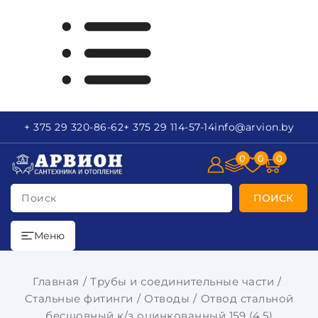
+ 375 29
320-86-62
+ 375 29
114-57-14
info
@arvion.by
0
0
0
Поиск
ПОИСК
Меню
Главная
Трубы и соединительные части
Стальные фитинги
Отводы
Отвод стальной
бесшовный к/з оцинкованный 159 (4,5)