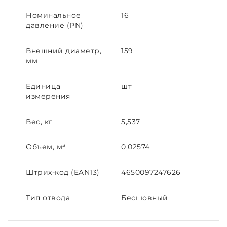
Номинальное
16
давление (PN)
Внешний диаметр,
159
мм
Единица
шт
измерения
Вес, кг
5,537
Объем, м³
0,02574
Штрих-код (EAN13)
4650097247626
Тип отвода
Бесшовный