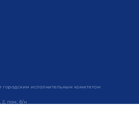
им городским исполнительным комитетом
2, пом. б/н
 320-86-62, +375 (29) 114-57-14, email: info@arvion.by