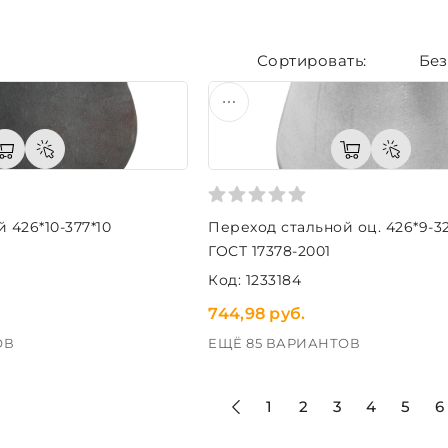
Без
 426*10-377*10
Переход стальной оц. 426*9-3
ГОСТ 17378-2001
Код: 1233184
744,98 руб.
ОВ
ЕЩЁ 85 ВАРИАНТОВ
1
2
3
4
5
6