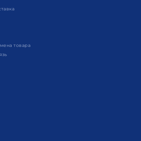
ставка
амена товара
язь