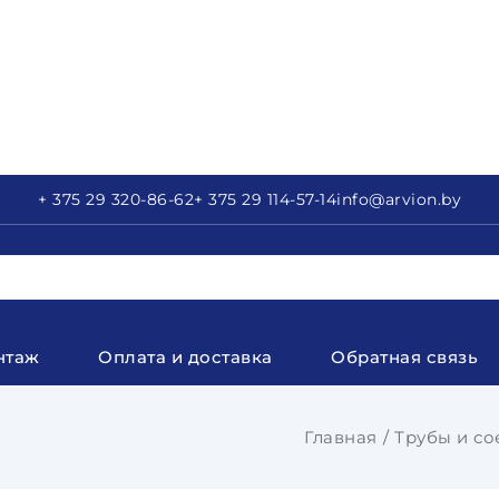
+ 375 29
320-86-62
+ 375 29
114-57-14
info
@arvion.by
нтаж
Оплата и доставка
Обратная связь
Главная
Трубы и со