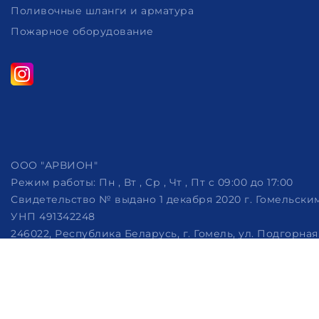
Поливочные шланги и арматура
Пожарное оборудование
ООО "АРВИОН"
Режим работы:
Пн , Вт , Ср , Чт , Пт c 09:00 до 17:00
Свидетельство № выдано 1 декабря 2020 г. Гомельск
УНП 491342248
246022, Республика Беларусь, г. Гомель, ул. Подгорная, 
Дата регистрации в Торговом реестре РБ: 07.10.2022
Рассмотрение обращений потребителей, телефон +375 (29)
Настройка файлов cookie