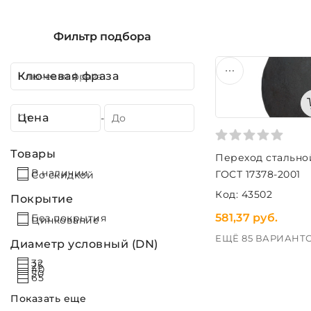
Фильтр подбора
Ключевая фраза
Цена
-
Товары
Переход стальной
В наличии
ГОСТ 17378-2001
Со скидкой
Код: 43502
Покрытие
581,37 руб.
Без покрытия
Цинкование
ЕЩЁ 85 ВАРИАНТ
Диаметр условный (DN)
32
25
40
50
65
Показать еще