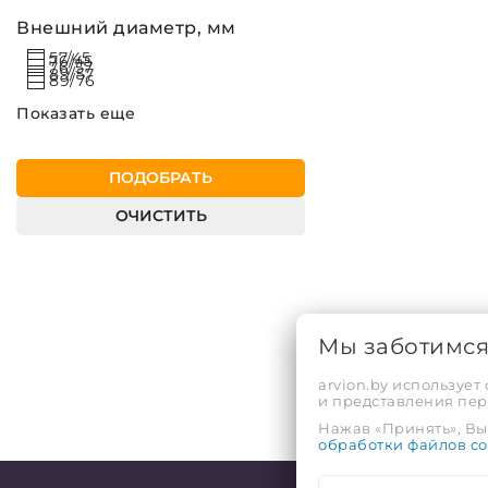
Внешний диаметр, мм
57/45
76/45
76/57
89/57
89/76
Показать еще
ПОДОБРАТЬ
ОЧИСТИТЬ
Мы заботимс
arvion.by использует
и представления пе
Нажав «Принять», Вы 
обработки файлов co