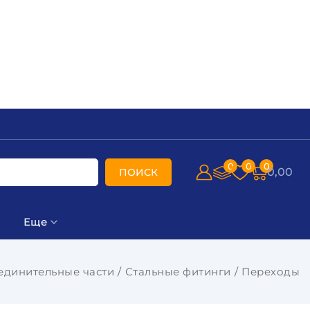
0
0
0
0,00
ПОИСК
Еще
единительные части
Стальные фитинги
Переходы