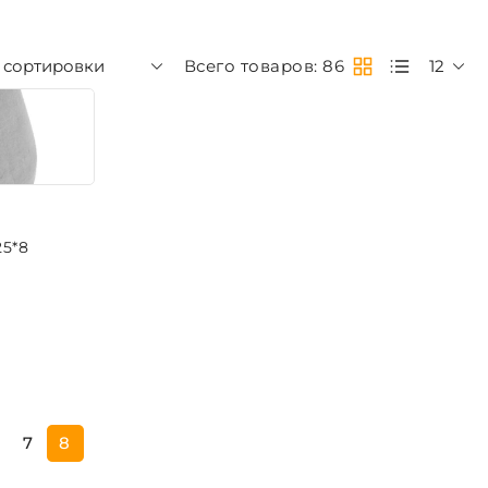
 сортировки
Всего товаров: 86
12
25*8
7
8