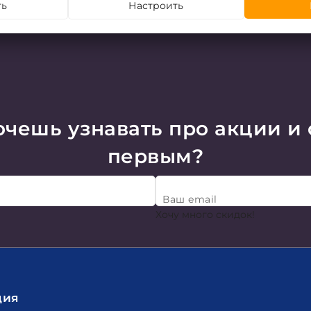
ть
Настроить
чешь узнавать про акции и
первым?
Ваш email
Хочу много скидок!
ция