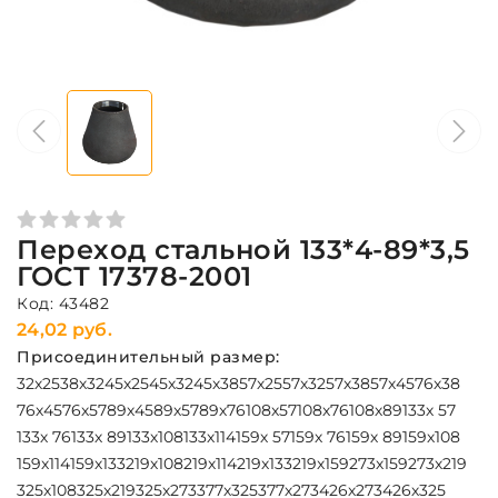
Переход стальной 133*4-89*3,5
ГОСТ 17378-2001
Код: 43482
24,02 руб.
Присоединительный размер:
32х25
38х32
45х25
45х32
45х38
57х25
57х32
57х38
57х45
76х38
76х45
76х57
89х45
89х57
89х76
108х57
108х76
108х89
133х 57
133х 76
133х 89
133х108
133х114
159х 57
159х 76
159х 89
159х108
159х114
159х133
219х108
219х114
219х133
219х159
273х159
273х219
325х108
325х219
325х273
377х325
377х273
426х273
426х325