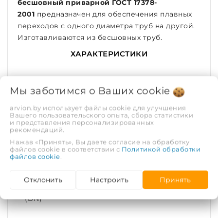
бесшовный приварной ГОСТ 17378-
2001
предназначен для обеспечения плавных
переходов с одного диаметра труб на другой.
Изготавливаются из бесшовных труб.
ХАРАКТЕРИСТИКИ
Рабочая среда
Вода, пар
Мы заботимся о Ваших
cookie
Рабочее давление,
4
arvion.by использует файлы cookie для улучшения
Вашего пользовательского опыта, сбора статистики
МПа
и представления персонализированных
рекомендаций.
Покрытие
Без покрытия
Нажав «Принять», Вы даете согласие на обработку
файлов cookie в соответствии с
Политикой обработки
файлов cookie
.
Тип соединения
Под приварку
Отклонить
Настроить
Принять
Диаметр условный
125
(DN)