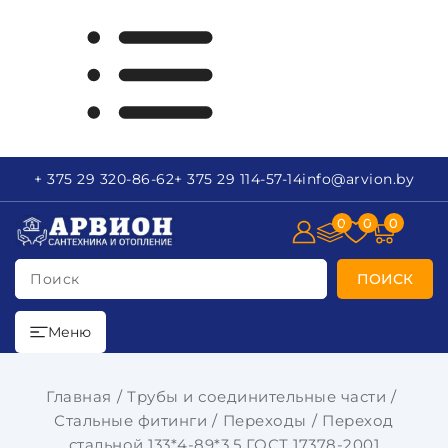
+ 375 29
320-86-62
+ 375 29
114-57-14
info
@arvion.by
0
0
0
Поиск
ПОИСК
Меню
Главная
Трубы и соединительные части
Стальные фитинги
Переходы
Переход
стальной 133*4-89*3,5 ГОСТ 17378-2001