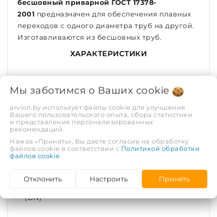
бесшовный приварной ГОСТ 17378-
2001
предназначен для обеспечения плавных
переходов с одного диаметра труб на другой.
Изготавливаются из бесшовных труб.
ХАРАКТЕРИСТИКИ
Рабочая среда
Вода, пар
Мы заботимся о Ваших
cookie
Рабочее давление,
4
arvion.by использует файлы cookie для улучшения
Вашего пользовательского опыта, сбора статистики
МПа
и представления персонализированных
рекомендаций.
Покрытие
Без покрытия
Нажав «Принять», Вы даете согласие на обработку
файлов cookie в соответствии с
Политикой обработки
файлов cookie
.
Тип соединения
Под приварку
Отклонить
Настроить
Принять
Диаметр условный
200
(DN)