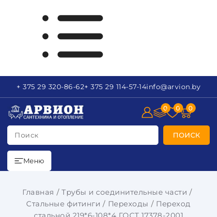
+ 375 29
320-86-62
+ 375 29
114-57-14
info
@arvion.by
0
0
0
Поиск
ПОИСК
Меню
Главная
Трубы и соединительные части
Стальные фитинги
Переходы
Переход
стальной 219*6-108*4 ГОСТ 17378-2001