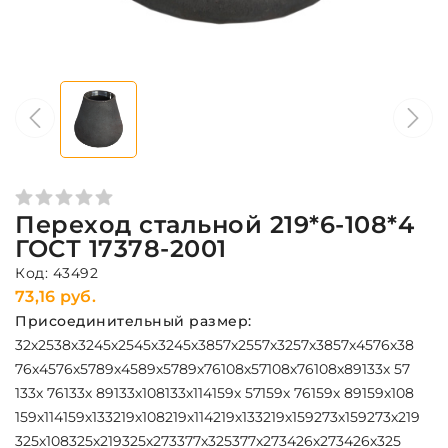
Переход стальной 219*6-108*4
ГОСТ 17378-2001
Код: 43492
73,16 руб.
Присоединительный размер:
32х25
38х32
45х25
45х32
45х38
57х25
57х32
57х38
57х45
76х38
76х45
76х57
89х45
89х57
89х76
108х57
108х76
108х89
133х 57
133х 76
133х 89
133х108
133х114
159х 57
159х 76
159х 89
159х108
159х114
159х133
219х108
219х114
219х133
219х159
273х159
273х219
325х108
325х219
325х273
377х325
377х273
426х273
426х325