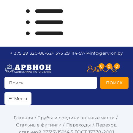
+ 375 29
320-86-62
+ 375 29
114-57-14
info
@arvion.by
0
0
0
Поиск
ПОИСК
Меню
Главная
Трубы и соединительные части
Стальные фитинги
Переходы
Переход
стальной 273*7-159*4,5 ГОСТ 17378-2001