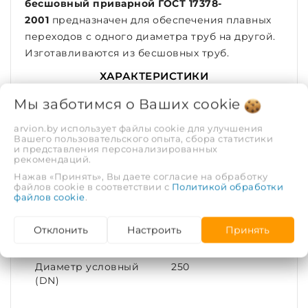
бесшовный приварной ГОСТ 17378-
2001
предназначен для обеспечения плавных
переходов с одного диаметра труб на другой.
Изготавливаются из бесшовных труб.
ХАРАКТЕРИСТИКИ
Мы заботимся о Ваших
cookie
Рабочая среда
Вода, пар
arvion.by использует файлы cookie для улучшения
Вашего пользовательского опыта, сбора статистики
и представления персонализированных
Рабочее давление,
4
рекомендаций.
МПа
Нажав «Принять», Вы даете согласие на обработку
файлов cookie в соответствии с
Политикой обработки
файлов cookie
.
Покрытие
Без покрытия
Отклонить
Настроить
Принять
Тип соединения
Под приварку
Диаметр условный
250
(DN)