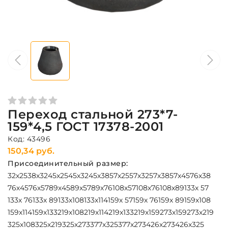
Переход стальной 273*7-
159*4,5 ГОСТ 17378-2001
Код: 43496
150,34 руб.
Присоединительный размер:
32х25
38х32
45х25
45х32
45х38
57х25
57х32
57х38
57х45
76х38
76х45
76х57
89х45
89х57
89х76
108х57
108х76
108х89
133х 57
133х 76
133х 89
133х108
133х114
159х 57
159х 76
159х 89
159х108
159х114
159х133
219х108
219х114
219х133
219х159
273х159
273х219
325х108
325х219
325х273
377х325
377х273
426х273
426х325