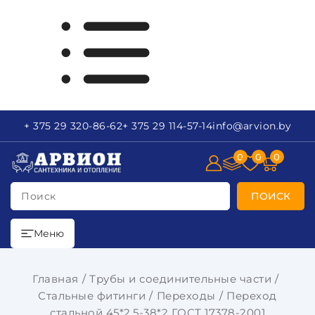
+ 375 29
320-86-62
+ 375 29
114-57-14
info
@arvion.by
0
0
0
Поиск
ПОИСК
Меню
Главная
Трубы и соединительные части
Стальные фитинги
Переходы
Переход
стальной 45*2,5-38*2 ГОСТ 17378-2001