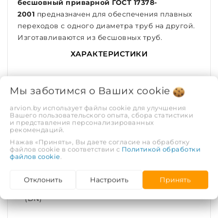
бесшовный приварной ГОСТ 17378-
2001
предназначен для обеспечения плавных
переходов с одного диаметра труб на другой.
Изготавливаются из бесшовных труб.
ХАРАКТЕРИСТИКИ
Рабочая среда
Вода, пар
Мы заботимся о Ваших
cookie
Рабочее давление,
4
arvion.by использует файлы cookie для улучшения
Вашего пользовательского опыта, сбора статистики
МПа
и представления персонализированных
рекомендаций.
Покрытие
Без покрытия
Нажав «Принять», Вы даете согласие на обработку
файлов cookie в соответствии с
Политикой обработки
файлов cookie
.
Тип соединения
Под приварку
Отклонить
Настроить
Принять
Диаметр условный
40
(DN)