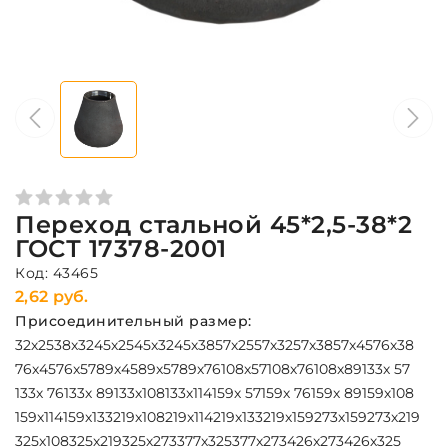
Переход стальной 45*2,5-38*2
ГОСТ 17378-2001
Код: 43465
2,62 руб.
Присоединительный размер:
32х25
38х32
45х25
45х32
45х38
57х25
57х32
57х38
57х45
76х38
76х45
76х57
89х45
89х57
89х76
108х57
108х76
108х89
133х 57
133х 76
133х 89
133х108
133х114
159х 57
159х 76
159х 89
159х108
159х114
159х133
219х108
219х114
219х133
219х159
273х159
273х219
325х108
325х219
325х273
377х325
377х273
426х273
426х325