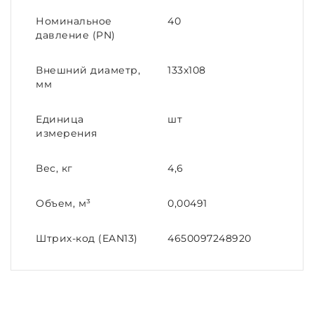
Номинальное
40
давление (PN)
Внешний диаметр,
133х108
мм
Единица
шт
измерения
Вес, кг
4,6
Объем, м³
0,00491
Штрих-код (EAN13)
4650097248920