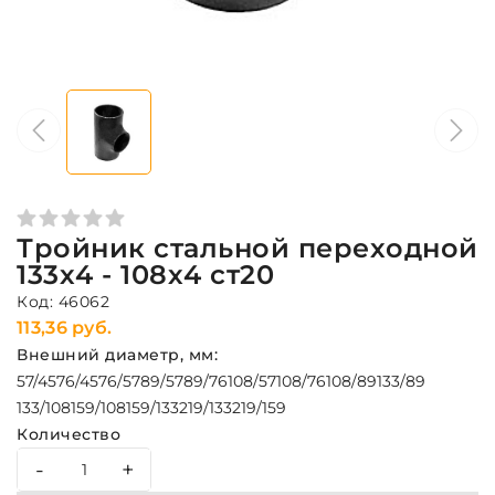
Тройник стальной переходной
133х4 - 108х4 ст20
Код: 46062
113,36 руб.
Внешний диаметр, мм:
57/45
76/45
76/57
89/57
89/76
108/57
108/76
108/89
133/89
133/108
159/108
159/133
219/133
219/159
Количество
-
+