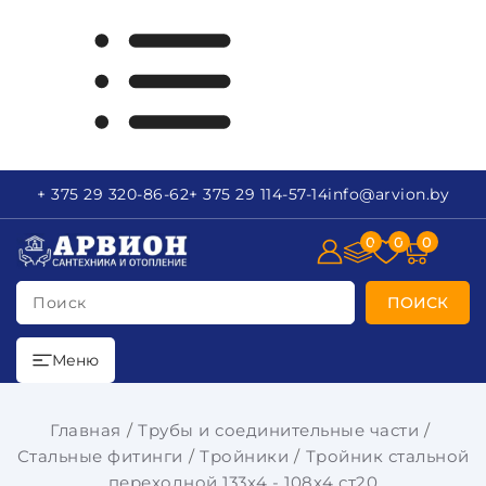
+ 375 29
320-86-62
+ 375 29
114-57-14
info
@arvion.by
0
0
0
Поиск
ПОИСК
Меню
Главная
Трубы и соединительные части
Стальные фитинги
Тройники
Тройник стальной
переходной 133х4 - 108х4 ст20