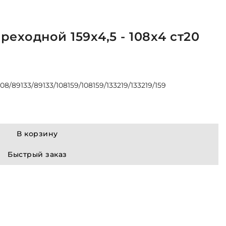
еходной 159х4,5 - 108х4 ст20
108/89
133/89
133/108
159/108
159/133
219/133
219/159
В корзину
Быстрый заказ