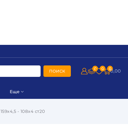
0
0
0
0,00
ПОИСК
Еще
59х4,5 - 108х4 ст20