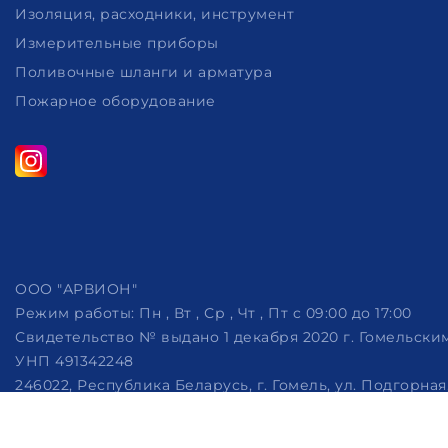
Изоляция, расходники, инструмент
Измерительные приборы
Поливочные шланги и арматура
Пожарное оборудование
ООО "АРВИОН"
Режим работы:
Пн , Вт , Ср , Чт , Пт c 09:00 до 17:00
Свидетельство № выдано 1 декабря 2020 г. Гомельск
УНП 491342248
246022, Республика Беларусь, г. Гомель, ул. Подгорная, 
Дата регистрации в Торговом реестре РБ: 07.10.2022
Рассмотрение обращений потребителей, телефон +375 (29)