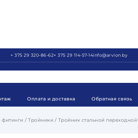
+ 375 29
320-86-62
+ 375 29
114-57-14
info
@arvion.by
нтаж
Оплата и доставка
Обратная связь
 фитинги
Тройники
Тройник стальной переходной 1