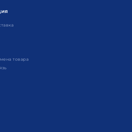
ция
ставка
амена товара
язь