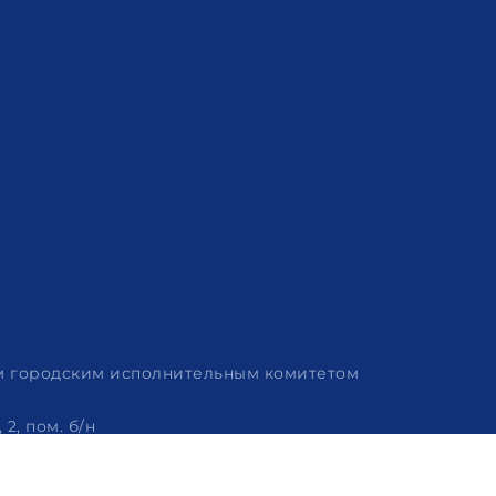
им городским исполнительным комитетом
2, пом. б/н
 320-86-62, +375 (29) 114-57-14, email: info@arvion.by