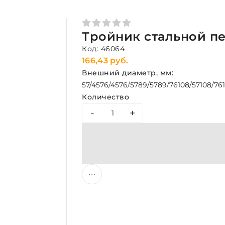
Тройник стальной пер
Код: 46064
166,43 руб.
Внешний диаметр, мм:
57/45
76/45
76/57
89/57
89/76
108/57
108/76
Количество
-
+