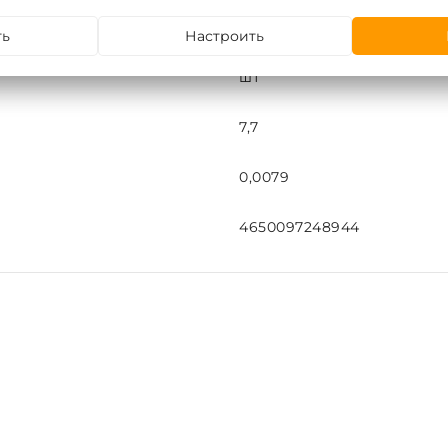
159х108
ть
Настроить
шт
7,7
0,0079
4650097248944