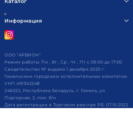
Каталог
Информация
ООО "АРВИОН"
Режим работы:
Пн , Вт , Ср , Чт , Пт c 09:00 до 17:00
Свидетельство № выдано 1 декабря 2020 г.
Гомельским городским исполнительным комитетом
УНП 491342248
246022, Республика Беларусь, г. Гомель, ул.
Подгорная, 2, пом. б/н
Дата регистрации в Торговом реестре РБ: 07.10.2022
Рассмотрение обращений потребителей, телефон
+375 (29) 320-86-62, +375 (29) 114-57-14, email:
info@arvion.by