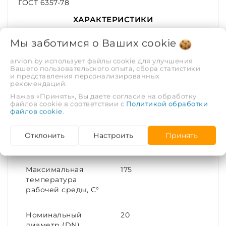
ГОСТ 6357-78
ХАРАКТЕРИСТИКИ
Мы заботимся о Ваших
cookie
Рабочая среда
Вода, пар | Газ
arvion.by использует файлы cookie для улучшения
Вашего пользовательского опыта, сбора статистики
Рабочее давление,
1.6
и представления персонализированных
рекомендаций.
МПа
Нажав «Принять», Вы даете согласие на обработку
файлов cookie в соответствии с
Политикой обработки
Покрытие
Без покрытия
файлов cookie
.
Диаметр условный
20
Отклонить
Настроить
Принять
(DN)
Максимальная
175
температура
рабочей среды, С°
Номинальный
20
диаметр (DN)