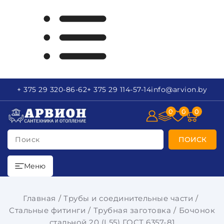
+ 375 29
320-86-62
+ 375 29
114-57-14
info
@arvion.by
0
0
0
Поиск
ПОИСК
Меню
Главная
Трубы и соединительные части
Стальные фитинги
Трубная заготовка
Бочонок
стальной 20 (L55) ГОСТ 6357-81