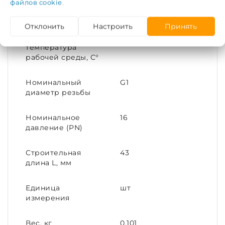
Диаметр условный
25
файлов cookie
.
(DN)
Отклонить
Настроить
Принять
Максимальная
175
температура
рабочей среды, С°
Номинальный
G1
диаметр резьбы
Номинальное
16
давление (PN)
Строительная
43
длина L, мм
Единица
шт
измерения
Вес, кг
0,101