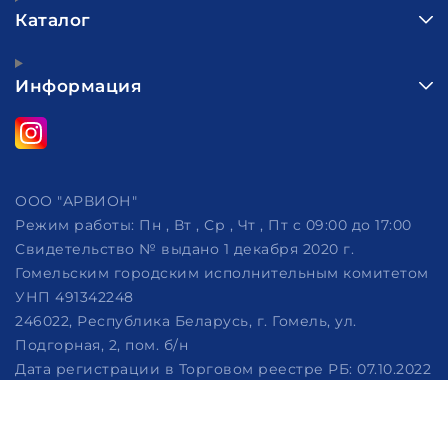
Каталог
Информация
ООО "АРВИОН"
Режим работы:
Пн , Вт , Ср , Чт , Пт c 09:00 до 17:00
Свидетельство № выдано 1 декабря 2020 г.
Гомельским городским исполнительным комитетом
УНП 491342248
246022, Республика Беларусь, г. Гомель, ул.
Подгорная, 2, пом. б/н
Дата регистрации в Торговом реестре РБ: 07.10.2022
Рассмотрение обращений потребителей, телефон
+375 (29) 320-86-62, +375 (29) 114-57-14, email:
info@arvion.by