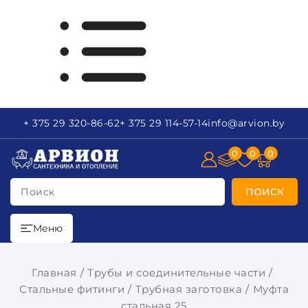
+ 375 29
320-86-62
+ 375 29
114-57-14
info
@arvion.by
0
0
0
Поиск
ПОИСК
Меню
Главная
Трубы и соединительные части
Стальные фитинги
Трубная заготовка
Муфта
стальная 25