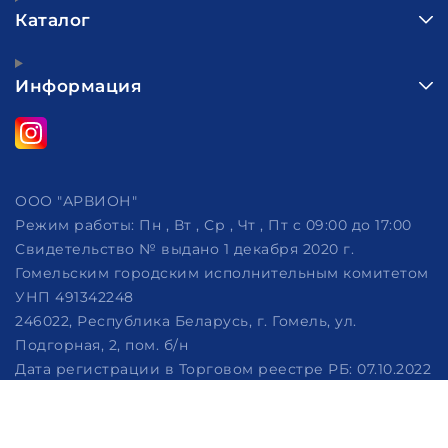
Каталог
Информация
ООО "АРВИОН"
Режим работы:
Пн , Вт , Ср , Чт , Пт c 09:00 до 17:00
Свидетельство № выдано 1 декабря 2020 г.
Гомельским городским исполнительным комитетом
УНП 491342248
246022, Республика Беларусь, г. Гомель, ул.
Подгорная, 2, пом. б/н
Дата регистрации в Торговом реестре РБ: 07.10.2022
Рассмотрение обращений потребителей, телефон
+375 (29) 320-86-62, +375 (29) 114-57-14, email:
info@arvion.by