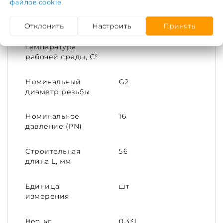
Диаметр условный
50
файлов cookie
.
(DN)
Отклонить
Настроить
Принять
Максимальная
175
температура
рабочей среды, С°
Номинальный
G2
диаметр резьбы
Номинальное
16
давление (PN)
Строительная
56
длина L, мм
Единица
шт
измерения
Вес, кг
0,331