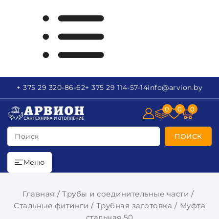
+ 375 29
320-86-62
+ 375 29
114-57-14
info
@arvion.by
0
0
0
Поиск
ПОИСК
Меню
Главная
Трубы и соединительные части
Стальные фитинги
Трубная заготовка
Муфта
стальная 50