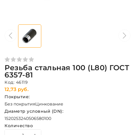
Резьба стальная 100 (L80) ГОСТ
6357-81
Код: 46119
12,73 руб.
Покрытие:
Без покрытия
Цинкование
Диаметр условный (DN):
15
20
25
32
40
50
65
80
100
Количество