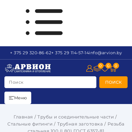
+ 375 29
320-86-62
+ 375 29
114-57-14
info
@arvion.by
0
0
0
Поиск
ПОИСК
Меню
Главная
Трубы и соединительные части
Стальные фитинги
Трубная заготовка
Резьба
стальная 100 (L80) ГОСТ 6357-81