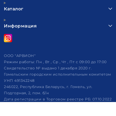
Каталог
Информация
ООО "АРВИОН"
Режим работы:
Пн , Вт , Ср , Чт , Пт c 09:00 до 17:00
Свидетельство № выдано 1 декабря 2020 г.
Гомельским городским исполнительным комитетом
УНП 491342248
246022, Республика Беларусь, г. Гомель, ул.
Подгорная, 2, пом. б/н
Дата регистрации в Торговом реестре РБ: 07.10.2022
Рассмотрение обращений потребителей, телефон
+375 (29) 320-86-62, +375 (29) 114-57-14, email: